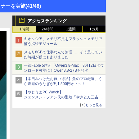
ミナーを実施
(41/48)
アクセスランキング
1時間
24時間
1週間
1カ月
キオクシア、メモリ不足をフラッシュメモリで
補う拡張モジュール
メモリ8GBで仕事なんて無理……そう思ってい
た時期が僕にもありました
一部Fable 5超え「Qwen3.8-Max」8月12日ダウ
ンロード可能に！Qwen3.8-27Bも順次
【本日みつけたお買い得品】魚のプロ厳選、く
ら寿司のうなぎが約1,500円オトク！
【やじうまPC Watch】
ジェンスン・フアン氏の聖地「やきとん三吉 神
田北口店」で「ご来店記念コース」を娘と堪能
もっと見る
～コース名を変更したのはNVIDIAに怒られたか
らではない