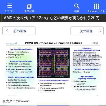
カテゴリ
過去記事
検索
Impressサイト
AMDの次世代コア「Zen」などの概要が明らかに
(12/17)
前の画像
次の画像
巨大ダイのPower9