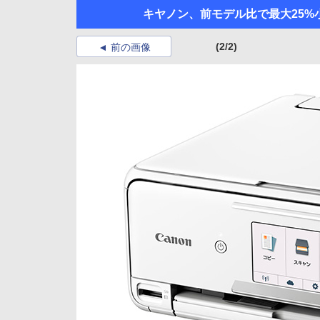
キヤノン、前モデル比で最大25%小
(2/2)
前の画像