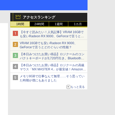
アクセスランキング
1時間
24時間
1週間
1カ月
【今すぐ読みたい！人気記事】VRAM 16GBで
も安いRadeon RX 9000、GeForceで言うとど
のぐらいの性能？ - PC Watch
VRAM 16GBでも安いRadeon RX 9000、
GeForceで言うとどのぐらいの性能？
【本日みつけたお買い得品】ロジクールのコン
パクトキーボードが3,720円引き。Bluetoothで3
台接続対応
【本日みつけたお買い得品】ロジクールの高級
マウス「MX MASTER 4」が最安値！Amazonで
3千円弱の割引
メモリ8GBで仕事なんて無理……そう思ってい
た時期が僕にもありました
もっと見る