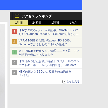
アクセスランキング
1時間
24時間
1週間
1カ月
【今すぐ読みたい！人気記事】VRAM 16GBで
も安いRadeon RX 9000、GeForceで言うとど
のぐらいの性能？ - PC Watch
VRAM 16GBでも安いRadeon RX 9000、
GeForceで言うとどのぐらいの性能？
メモリ8GBで仕事なんて無理……そう思ってい
た時期が僕にもありました
【本日みつけたお買い得品】ロジクールのコン
パクトキーボードが3,720円引き。Bluetoothで3
台接続対応
HBMの速さとSSDの大容量を兼ね備えた
「HBF」
もっと見る