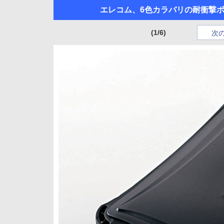
エレコム、6色カラバリの耐衝撃ポー
(1/6)
次