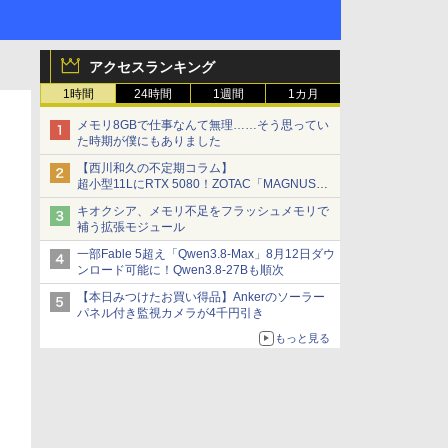
アクセスランキング
1時間
24時間
1週間
1カ月
メモリ8GBで仕事なんて無理……そう思ってい
た時期が僕にもありました
【西川和久の不定期コラム】
超小型11LにRTX 5080！ZOTAC「MAGNUS
ONE」最上位機の実力を探る
キオクシア、メモリ不足をフラッシュメモリで
補う拡張モジュール
一部Fable 5超え「Qwen3.8-Max」8月12日ダウ
ンロード可能に！Qwen3.8-27Bも順次
【本日みつけたお買い得品】Ankerのソーラー
パネル付き監視カメラが4千円引き
もっと見る