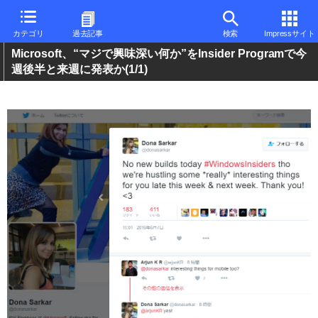
カテゴリ
過去記事
検索
Impressサイト
Microsoft、“マジで興味深い何か”をInsider Programで今
週後半と来週に発表か
(1/1)