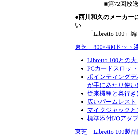
■第72回放
●西川和久のメーカー
い
「Libretto 100」編
東芝、800×480ドット液晶の
Libretto 100
PCカードスロッ
ポインティングデ
が手にあたり使い
従来機種と奥行き
広いパームレスト
マイクジャックと
標準添付I/Oア
東芝 Libretto 10