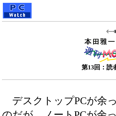
第13回：
デスクトップPCが余
のだが、ノートPCが余