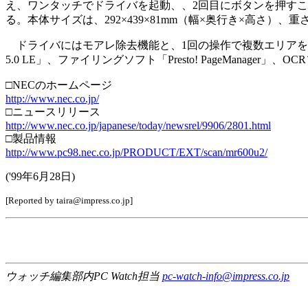
え、ワンタッチでドライバを起動、、2回目にボタンを押すこと
る。本体サイズは、292×439×81mm（幅×奥行き×高さ）、重さ約
ドライバにはモアレ除去機能と、1回の操作で複数エリアを自動
5.0 LE」、ファイリングソフト「Presto! PageManager」
□NECのホームページ
http://www.nec.co.jp/
□ニュースリリース
http://www.nec.co.jp/japanese/today/newsrel/9906/2801.html
□製品情報
http://www.pc98.nec.co.jp/PRODUCT/EXT/scan/mr600u2/
('99年6月28日)
[Reported by taira@impress.co.jp]
ウォッチ編集部内PC Watch担当
pc-watch-info@impress.co.jp