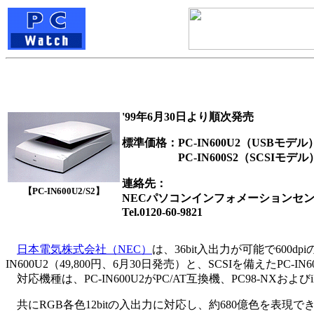
'99年6月30日より順次発売
標準価格：PC-IN600U2（USBモデル）
PC-IN600S2（SCSIモデル） 5
連絡先：
【PC-IN600U2/S2】
NECパソコンインフォメーションセ
Tel.0120-60-9821
日本電気株式会社（NEC）
は、36bit入出力が可能で60
IN600U2（49,800円、6月30日発売）と、SCSIを備えたP
対応機種は、PC-IN600U2がPC/AT互換機、PC98-NXおよびiMac、Po
共にRGB各色12bitの入出力に対応し、約680億色を表現できる