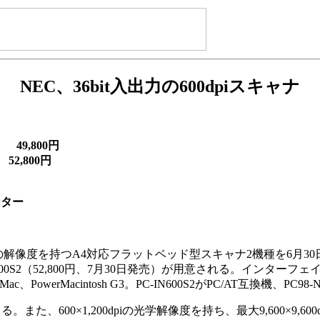
NEC、36bit入出力の600dpiスキャナ
 49,800円
2,800円
ンター
0dpiの解像度を持つA4対応フラットベッド型スキャナ2機種を6月
C-IN600S2（52,800円、7月30日発売）が用意される。インタ
werMacintosh G3。PC-IN600S2がPC/AT互換機、PC98-NX、
。また、600×1,200dpiの光学解像度を持ち、最大9,600×9