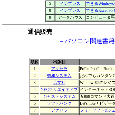
5
インプレス
できるWindows9
9
インプレス
できるExcel 95
9
データハウス
コンピュータ悪
通信販売
－パソコン関連書籍
順位
出版社
1
アクセラ
PoP'n PostPet Book
2
秀和システム
だれでもカンタンCG
3
広文社
Windows95の
4
NECクリエイティブ
インターネットSO
5
ジャストシステム
五郎8コマンド大百
6
ソフトバンク
Let's noteナビゲー
7
アクセラ
フリーソフト&シェアウ