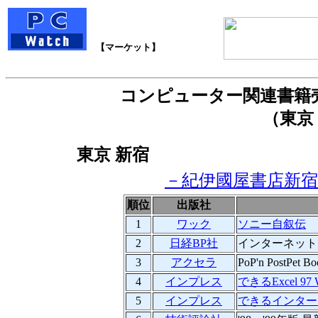
【マーケット】
コンピューター関連書籍
（東京
東京 新宿
－紀伊國屋書店新宿
順位
出版社
1
ワック
ソニー自叙伝
2
日経BP社
インターネット
3
アクセラ
PoP'n PostPet Bo
4
インプレス
できるExcel 97 
5
インプレス
できるインターネット 