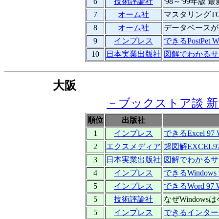
6
技術評論社
'98～'99年版
7
オーム社
マスタリングTC
8
オーム社
データベースが
9
インプレス
できるPostPet Wi
10
日本実業出版社
図解でわかるサ
大阪
－ブックストア談 
順位
出版社
1
インプレス
できるExcel 97 
2
エクスメディア
超図解EXCEL9
3
日本実業出版社
図解でわかるサ
4
インプレス
できるWindows
5
インプレス
できるWord 97 
5
技術評論社
なぜWindow
5
インプレス
できるインターネット 