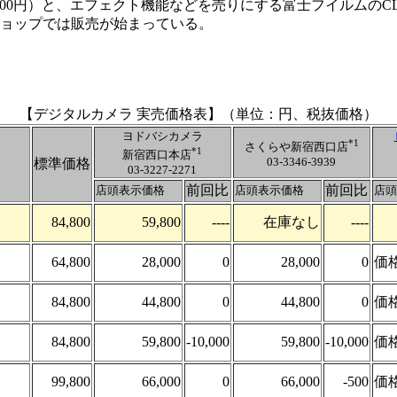
74,800円）と、エフェクト機能などを売りにする富士フイルムのCLI
ショップでは販売が始まっている。
【デジタルカメラ 実売価格表】（単位：円、税抜価格）
ヨドバシカメラ
*1
さくらや新宿西口店
*1
新宿西口本店
03-3346-3939
標準価格
03-3227-2271
前回比
前回比
店頭表示価格
店頭表示価格
店頭
84,800
59,800
----
在庫なし
----
64,800
28,000
0
28,000
0
価
84,800
44,800
0
44,800
0
価
84,800
59,800
-10,000
59,800
-10,000
価
99,800
66,000
0
66,000
-500
価