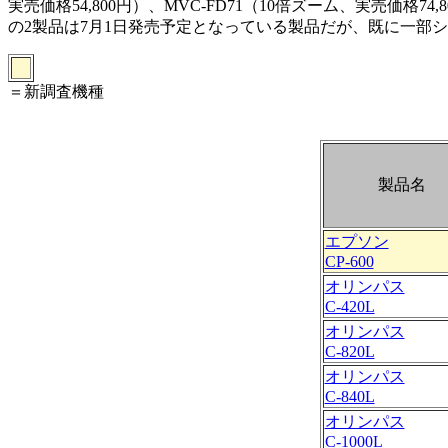
実売価格54,800円）、MVC-FD71（10倍ズーム、実売価格
の2製品は7月1日発売予定となっている製品だが、既に一部
＝新調査機種
製品名
エプソン
CP-600
オリンパス
C-420L
オリンパス
C-820L
オリンパス
C-840L
オリンパス
C-1000L