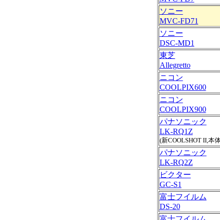
ソニー
MVC-FD71
ソニー
DSC-MD1
東芝
Allegretto
ニコン
COOLPIX600
ニコン
COOLPIX900
パナソニック
LK-RQ1Z
(新COOLSHOT II,本
パナソニック
LK-RQ2Z
ビクター
GC-S1
富士フイルム
DS-20
富士フイルム