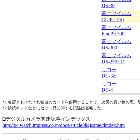
DS-30
富士フイルム
CLIP-IT50
富士フイルム
FinePix700
富士フイルム
DS-300
富士フイルム
DS-250HD
リコー
DC-3Z
リコー
DC-4
*1 各店ともそれぞれ独自のカードを併用することで、次回の買い物の際
*2 接続キットなどにセット品に関する記述は省略した。
□デジタルカメラ関連記事インデックス
http://pc.watch.impress.co.jp/docs/article/digicame/dindex.htm