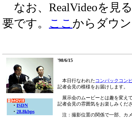
なお、RealVideoを
要です。
ここ
からダウン
'98/6/15
本日行なわれた
コンパックコン
記者会見の模様をお届けします。
展示会のムービーとは趣を変えて
記者会見の雰囲気をお楽しみくだ
・
ISDN
・
28.8kbps
注：撮影位置の関係で一部、カメ