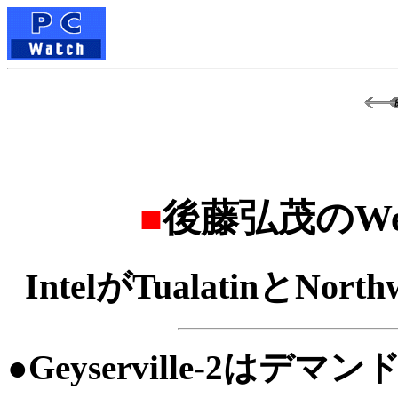
■
後藤弘茂のWe
IntelがTualatinとNort
●Geyserville-2は