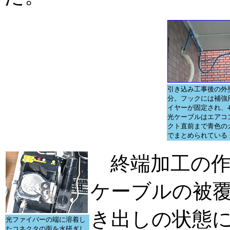
引き込み工事後の外
分。フックには補強
イヤーが固定され、
光ケーブルはエアコ
クト直前まで青色の
でまとめられている
終端加工の作
ケーブルの被
き出しの状態
光ファイバーの端に溶着し
たコネクタの面を水研ぎし