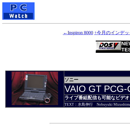
←Inspiron 8000
↑今月のインデッ
NE
TE
ソニー
VAIO GT PCG-
ライブ番組配信も可能なビデオ
TEXT：水島伸行 Nobuyuki Mizushim