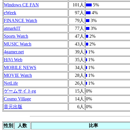
Windows CE FAN
101人
5%
eWeek
97人
4%
FINANCE Watch
79人
3%
atmarkIT
77人
3%
Sports Watch
47人
2%
MUSIC Watch
43人
2%
4gamer.net
39人
1%
HiVi Web
35人
1%
MOBILE NEWS
34人
1%
MOVIE Watch
28人
1%
NetLife
26人
1%
ゲームサイトeg
15人
0%
Cosmo Village
14人
0%
音元出版
6人
0%
性別
人数
比率