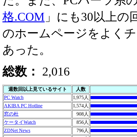
た。また、PCパーツ系
格.COM
」にも30以上
のホームページをよくチ
あった。
総数：
2,016
週数回以上見ているサイト
人数
PC Watch
1,975人
AKIBA PC Hotline
1,574人
窓の杜
908人
ケータイWatch
856人
ZDNet News
796人