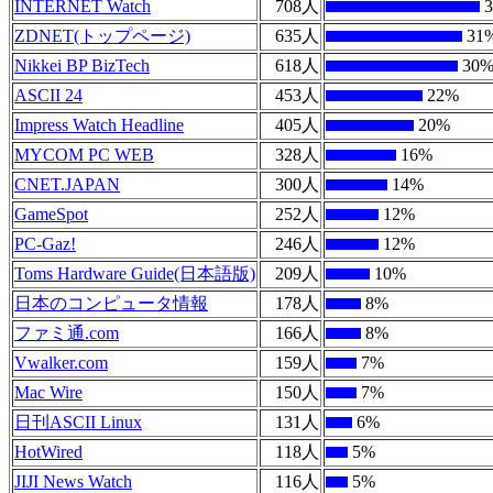
INTERNET Watch
708人
3
ZDNET(トップページ)
635人
31
Nikkei BP BizTech
618人
30
ASCII 24
453人
22%
Impress Watch Headline
405人
20%
MYCOM PC WEB
328人
16%
CNET.JAPAN
300人
14%
GameSpot
252人
12%
PC-Gaz!
246人
12%
Toms Hardware Guide(日本語版)
209人
10%
日本のコンピュータ情報
178人
8%
ファミ通.com
166人
8%
Vwalker.com
159人
7%
Mac Wire
150人
7%
日刊ASCII Linux
131人
6%
HotWired
118人
5%
JIJI News Watch
116人
5%