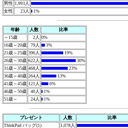
男性
1,993人
女性
23人
1%
年齢
人数
比率
～15歳
2人
0%
16歳～20歳
79人
3%
21歳～25歳
396人
19%
26歳～30歳
622人
30%
31歳～35歳
468人
23%
36歳～40歳
264人
13%
41歳～45歳
121人
6%
46歳～50歳
40人
1%
51歳～
24人
1%
プレゼント
人数
比率
ThinkPad バッグ(1)
1,078人