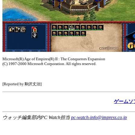
Microsoft(R) Age of Empires(R) II : The Conquerors Expansion
(C) 1997-2000 Microsoft Corporation. All rights reserved.
[Reported by 駒沢丈治]
ゲームソ
ウォッチ編集部内PC Watch担当
pc-watch-info@impress.co.jp