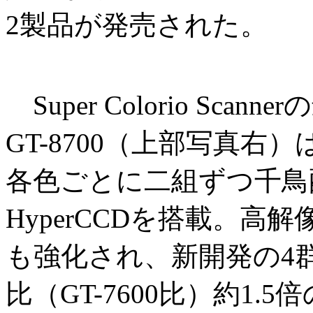
2製品が発売された。
Super Colorio Sca
GT-8700（上部写真右）は8
各色ごとに二組ずつ千鳥配列
HyperCCDを搭載。高
も強化され、新開発の4
比（GT-7600比）約1