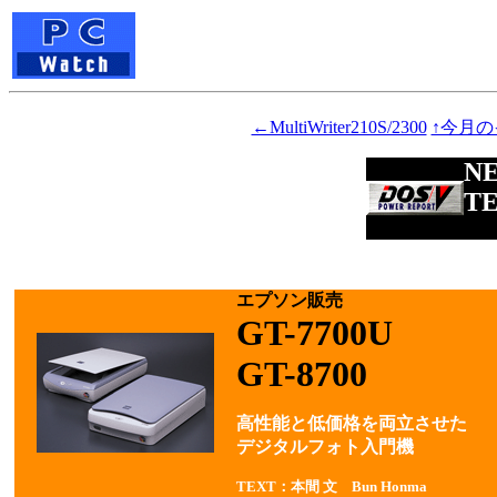
←MultiWriter210S/2300
↑今月
N
T
エプソン販売
GT-7700U
GT-8700
高性能と低価格を両立させた
デジタルフォト入門機
TEXT：本間 文 Bun Honma