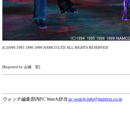
(C)1994 1995 1996 1999 NAMCO LTD. ALL RIGHTS RESERVED
[Reported by 山城 宏]
ウォッチ編集部内PC Watch担当
pc-watch-info@impress.co.jp