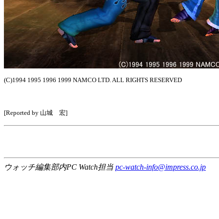
(C)1994 1995 1996 1999 NAMCO LTD. ALL RIGHTS RESERVED
[Reported by 山城 宏]
ウォッチ編集部内PC Watch担当
pc-watch-info@impress.co.jp