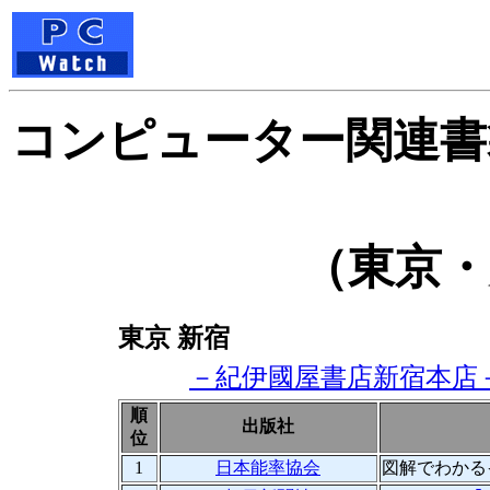
コンピューター関連書
（東京・
東京 新宿
－紀伊國屋書店新宿本店
順
出版社
位
1
日本能率協会
図解でわかる