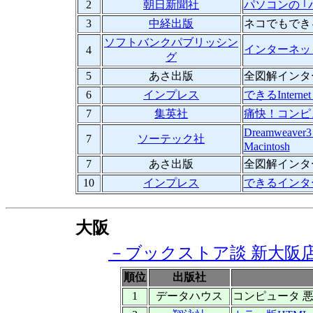
2
朝日新聞社
パソコンの ｢
3
中経出版
ネコでもでき
ソフトバンクパブリッシン
インターネット
4
グ
5
あさ出版
全図解インタ
6
インプレス
できるInternet 
7
集英社
痛快！コンピ
Dreamweave
7
ソーテック社
Macintosh
7
あさ出版
全図解インタ
10
インプレス
できるインターネット
大阪
－ブックストア談 新大阪
順位
出版社
1
データハウス
コンピュータ 