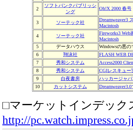
ソフトバンクパブリッシ
Oh!X 2000 春号
2
ング
Dreamweaver
3
ソーテック社
Macintosh
Fireworks3 
4
ソーテック社
Macintosh
5
データハウス
Windowsの悪
6
翔泳社
FLASH WEB D
7
秀和システム
Access2000 
8
秀和システム
CGIレスキュー
9
白夜書房
ハッカージャパン 
10
カットシステム
Dreamweave
□マーケットインデック
http://pc.watch.impress.co.