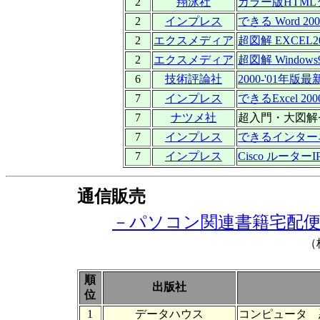
2
翔泳社
カラー版HTM
2
インプレス
できる Word 200
2
エクスメディア
超図解 EXCEL20
2
エクスメディア
超図解 Windows98
6
技術評論社
2000-'01年
7
インプレス
できるExcel 200
7
ナツメ社
超入門・大図解
7
インプレス
できるインターネット 
7
インプレス
Cisco ルーターI
通信販売
－パソコン関連書籍宅配
（株）
順
出版社
位
1
データハウス
コンピュータ 