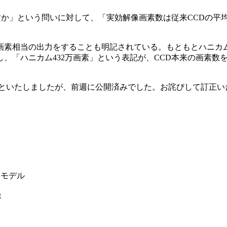
という問いに対して、「実効解像画素数は従来CCDの平均1.6倍（
万画素相当の出力をすることも明記されている。もともとハニカ
、「ハニカム432万画素」という表記が、CCD本来の画素数
開といたしましたが、前週に公開済みでした。お詫びして訂正い
ムモデル
像