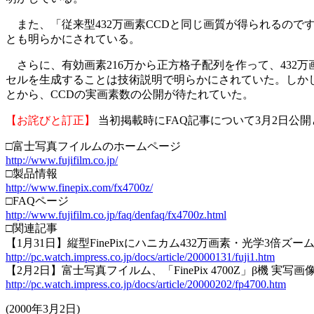
また、「従来型432万画素CCDと同じ画質が得られるのですか」
とも明らかにされている。
さらに、有効画素216万から正方格子配列を作って、432
セルを生成することは技術説明で明らかにされていた。しかし
とから、CCDの実画素数の公開が待たれていた。
【お詫びと訂正】
当初掲載時にFAQ記事について3月2日公
□富士写真フイルムのホームページ
http://www.fujifilm.co.jp/
□製品情報
http://www.finepix.com/fx4700z/
□FAQページ
http://www.fujifilm.co.jp/faq/denfaq/fx4700z.html
□関連記事
【1月31日】縦型FinePixにハニカム432万画素・光学3倍ズー
http://pc.watch.impress.co.jp/docs/article/20000131/fuji1.htm
【2月2日】富士写真フイルム、「FinePix 4700Z」β機 実写画
http://pc.watch.impress.co.jp/docs/article/20000202/fp4700.htm
(2000年3月2日)