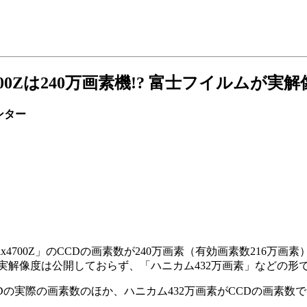
x4700Zは240万画素機!? 富士フイルムが
ンター
ePix4700Z」のCCDの画素数が240万画素（有効画素数21
の実解像度は公開しておらず、「ハニカム432万画素」などの形
ジ。CCDの実際の画素数のほか、ハニカム432万画素がCCDの画