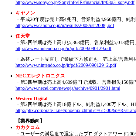
http://www.sony.co.jp/SonyInfo/IR/financial/fr/08q3_sony.pdf
キヤノン
・平成20年度は売上高4兆円、営業利益4,960億円、純利益3
http://www.canon.co.jp/ir/results/2008/rslt2008j.pdf
任天堂
・第3四半期は売上高1兆5,363億円、営業利益5,013億円、D
http://www.nintendo.co.jp/ir/pdf/2009/090129.pdf
・為替レート見直しで業績下方修正も、売上高/営業利益は
http://www.nintendo.co.jp/ir/pdf/2009/090129_2.pdf
NECエレクトロニクス
・第3四半期は売上高4,609億円で減収、営業損失150億
http://www.necel.com/news/ja/archive/0901/2901.html
Western Digital
・第2四半期は売上高18億ドル、純利益1,400万ドル、HDD
http://phx.corporate-ir.net/phoenix.zhtml?c=61500&p=Rss
【業界動向】
カカクコム
・ユーザーの満足度で選定したプロダクトアワード200