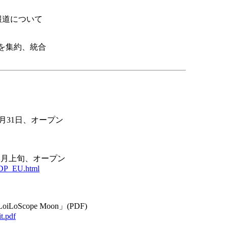
報道について
を集約、統合
、1月31日、オープン
」、2月上旬、オープン
ADP_EU.html
LoScope Moon」(PDF)
t.pdf