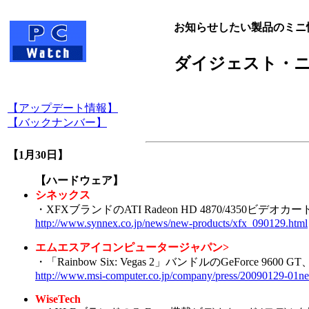
お知らせしたい製品のミニ
ダイジェスト・
【アップデート情報】
【バックナンバー】
【1月30日】
【ハードウェア】
シネックス
・XFXブランドのATI Radeon HD 4870/4350ビデオ
http://www.synnex.co.jp/news/new-products/xfx_090129.html
エムエスアイコンピュータージャパン>
・「Rainbow Six: Vegas 2」バンドルのGeForce 960
http://www.msi-computer.co.jp/company/press/20090129-01n
WiseTech