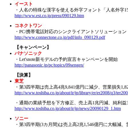
イースト
・人名の特殊な漢字を使える外字フォント「人名外字1500V
http://www.est.co.jp/press/090129.htm
コネクトワン
・PC/携帯電話対応のシンクライアントソリューション「Conn
http://www.connectone.co.jp/pdf/info_090129.pdf
【キャンペーン】
パナソニック
・Let'snote新モデルの予約宣言キャンペーンを開始
http://panasonic.jp/pc/topics/09sengen/
【決算】
東芝
・第3四半期は売上高4兆9,841億円に減少、営業損失1,823
http://www.toshiba.co.jp/about/ir/jp/library/er/er2008/q3/ter20
・通期の業績予想を下方修正、売上高1兆円減、純利益3,
http://www.toshiba.co.jp/about/ir/jp/news/20090129_1.htm
ソニー
・第3四半期(3カ月間)は売上高2兆1,546億円に大幅減、営