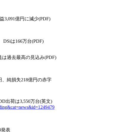
,091億円に減少(PDF)
Siは166万台(PDF)
過去最高の見込み(PDF)
円、純損失218億円の赤字
出荷は3,550万台(英文)
Landing&cat=news&id=1249479
8発表