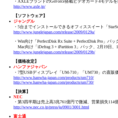
・AXLEブランドのGeForce搭載ビデオカード4モデル
http://www.axle.jp/
【ソフトウェア】
ジャングル
・5台までインストールできるオフィススイート「StarSuite
http://www.junglejapan.com/release/2009/0129a/
・Win向け「PerfectDisk Rx Suite + PerfectDisk Pro
Mac向け「iDefrag 3 + iPartition 3」パック、2月19日、1
http://www.junglejapan.com/release/2009/0129b/
【価格改定】
ハンファジャパン
・7型USBディスプレイ「UM-710」「UM730」の直販価
http://www.hanwha-japan.com/products/um710/
http://www.hanwha-japan.com/products/um730/
【決算】
NEC
・第3四半期は売上高3兆761億円で微減、営業損失114億円
http://www.nec.co.jp/press/ja/0901/3001.html
富士通