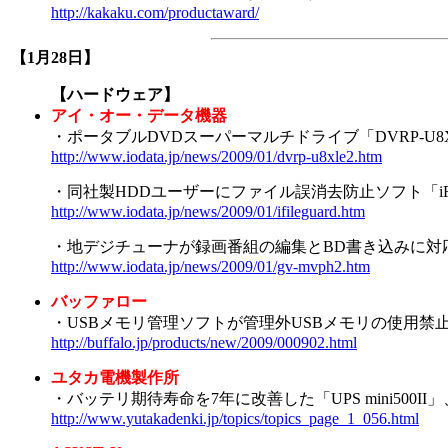
http://kakaku.com/productaward/
【1月28日】
【ハードウェア】
アイ・オー・データ機器
・ポータブルDVDスーパーマルチドライブ「DVRP-U8XL
http://www.iodata.jp/news/2009/01/dvrp-u8xle2.htm
・同社製HDDユーザーにファイル誤消去防止ソフト「iFil
http://www.iodata.jp/news/2009/01/ifileguard.htm
・地デジチューナが録画番組の編集とBD書き込みに対
http://www.iodata.jp/news/2009/01/gv-mvph2.htm
バッファロー
・USBメモリ管理ソフトが管理外USBメモリの使用禁
http://buffalo.jp/products/new/2009/000902.html
ユタカ電機製作所
・バッテリ期待寿命を7年に改善した「UPS mini500II」、
http://www.yutakadenki.jp/topics/topics_page_1_056.html