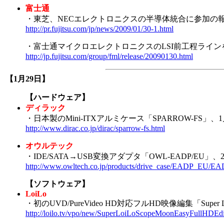
富士通
・東芝、NECエレクトロニクスの半導体統合に参加の
http://pr.fujitsu.com/jp/news/2009/01/30-1.html
・富士通マイクロエレクトロニクスのLSI前工程ライン
http://jp.fujitsu.com/group/fml/release/20090130.html
【1月29日】
【ハードウェア】
ディラック
・日本製のMini-ITXアルミケース「SPARROW-FS」
http://www.dirac.co.jp/dirac/sparrow-fs.html
オウルテック
・IDE/SATA→USB変換アダプタ「OWL-EADP/EU
http://www.owltech.co.jp/products/drive_case/EADP_EU/E
【ソフトウェア】
LoiLo
・初のUVD/PureVideo HD対応フルHD映像編集「Super Loi
http://loilo.tv/vpo/new/SuperLoiLoScopeMoonEasyFullHDEdi