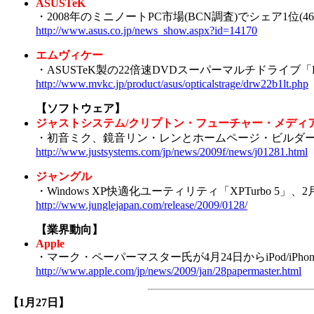
ASUSTeK
・2008年のミニノートPC市場(BCN調査)でシェア1位(46
http://www.asus.co.jp/news_show.aspx?id=14170
エムヴィケー
・ASUSTeK製の22倍速DVDスーパーマルチドライブ「DR
http://www.mvkc.jp/product/asus/opticalstrage/drw22b1lt.php
【ソフトウェア】
ジャストシステム/クリプトン・フューチャー・メディ
・初音ミク、鏡音リン・レンとホームページ・ビルダ
http://www.justsystems.com/jp/news/2009f/news/j01281.html
ジャングル
・Windows XP快適化ユーティリティ「XPTurbo 5」、2月
http://www.junglejapan.com/release/2009/0128/
【業界動向】
Apple
・マーク・ペーパーマスター氏が4月24日からiPod/iPh
http://www.apple.com/jp/news/2009/jan/28papermaster.html
【1月27日】