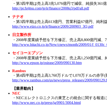
・第3四半期は売上高3兆5,076億円で減収、純損失361億
http://pr.fujitsu.com/jp/ir/finance/2008q3/pdf/all.pdf
ナナオ
・第3四半期は売上高613億円、営業利益67億円、純利益3
http://www.eizo.co.jp/ir/finance/2009/200903_3Q.pdf
日立製作所
・2008年度業績予想を下方修正、売上高8,800億円減、7,
http://www.hitachi.co.jp/New/cnews/month/2009/01/f_0130c_
セイコーエプソン
・2008年度業績予想を下方修正、売上高1,250億円減
http://www.epson.jp/osirase/2009/090130.htm
Rambus
・第4四半期は売上高3,760万ドルで1,070万ドルの赤字(
http://www.rambus.com/us/news/press_releases/2009/090129.
【業界動向】
NEC
・NECエレクトロニクスの東芝との統合に関する報道
http://www.nec.co.jp/press/ja/0901/3004.html