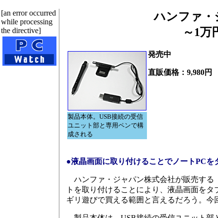
[an error occurred
ハンファ・ジャ
while processing
～1万
the directive]
発売中
直販価格：9,980円
製品本体。USB接続の受信
ユニット部と専用ペンで構
成される
●液晶画面に取り付けることでノートPCを
ハンファ・ジャパン株式会社が販売する「DUO
トを取り付けることにより、液晶画面をタブ
ギリ遊びで買える範囲と言えるだろう。今
製品本体は、USB接続の受信ユニット部と