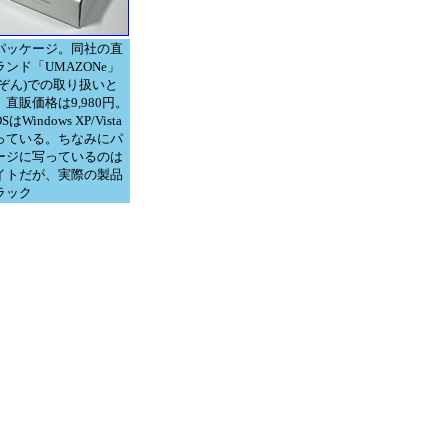
パッケージ。同社の直
ンド「UMAZONe」
まぞん)での取り扱いと
直販価格は9,980円。
はWindows XP/Vista
っている。ちなみにパ
ージに写っているのは
イトだが、実際の製品
ラック