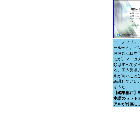
ユーティリテ
ール画面。イ
おおむね日本
るが、マニュ
類はすべて英
る。国内製品
ルが高いこと
認識しておい
そうだ
【編集部注】
本語のセット
アルが付属し