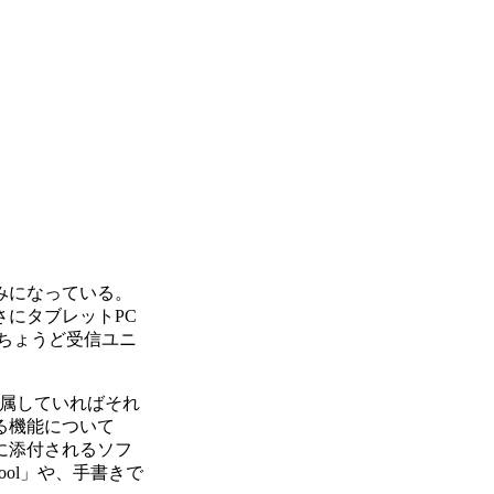
みになっている。
にタブレットPC
、ちょうど受信ユニ
付属していればそれ
る機能について
本製品に添付されるソフ
Tool」や、手書きで