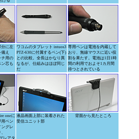
付ける
部分に左
ワコムのタブレット intuos3
専用ペンは電池を内蔵して
を備え
PTZ-630に付属するペン(下)
おり、無線マウスに近い役
ッチ用の
との比較。全長はかなり異
割を果たす。電池は1日1時
ペン芯も
なるが、仕組みはほぼ同じ
間の利用でおよそ1カ月間
だ
持つとされている
e oneに
液晶画面上部に装着された
背面から見たところ
専用ペン
受信ユニット部
ノングレ
り、
うなグレアタ