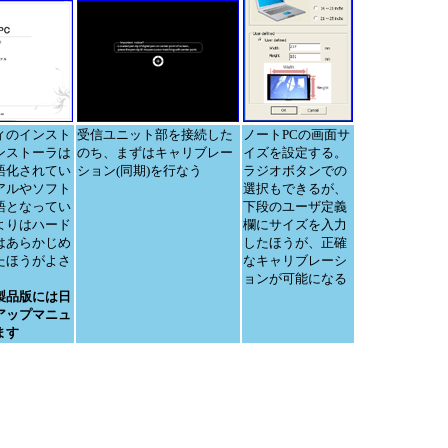
ィのインスト
受信ユニット部を接続した
ノートPCの画面サ
ンストーラは
のち、まずはキャリブレー
イズを設定する。
語化されてい
ション(同期)を行なう
ラジオボタンでの
アルやソフト
選択もできるが、
語となってい
下段のユーザ定義
よりはハード
欄にサイズを入力
はあらかじめ
したほうが、正確
たほうがよさ
なキャリブレーシ
ョンが可能になる
製品版には日
アップマニュ
ます