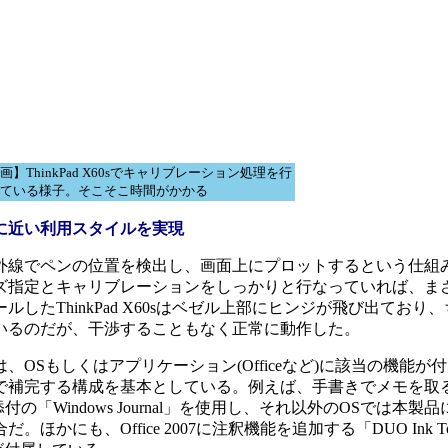
画】ThinkPad X60sでキャリブレーション処理を行
ている様子。そこそこ時間がかかる
に近い利用スタイルを実現
線でペンの位置を検出し、画面上にプロットするという仕組
ズ指定とキャリブレーションをしっかりと行なっていれば、まさ
したThinkPad X60sはベゼル上部にヒンジが飛び出ており
いるのだが、干渉することもなく正常に動作した。
Sもしくはアプリケーション(Officeなど)に該当の機能が
で補完する構成を基本としている。例えば、手書きでメモを取
は標準添付の「Windows Journal」を使用し、それ以外のOSでは
合だ。ほかにも、Office 2007に注釈機能を追加する「DUO Ink 