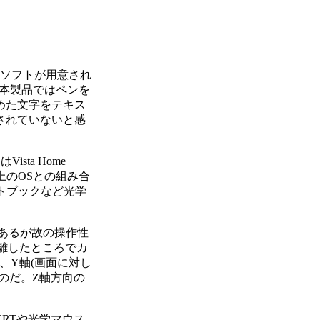
ソフトが用意され
り、本製品ではペンを
めた文字をテキス
されていないと感
sta Home
以上のOSとの組み合
トブックなど光学
あるが故の操作性
離したところでカ
、Y軸(画面に対し
のだ。Z軸方向の
RTや光学マウス