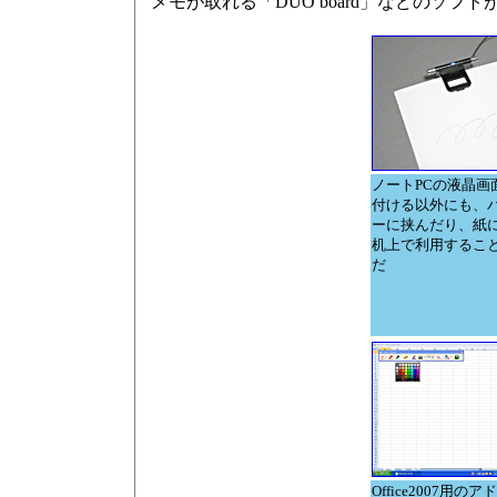
メモが取れる「DUO board」などのソフ
ノートPCの液晶画
付ける以外にも、
ーに挟んだり、紙
机上で利用するこ
だ
Office2007用のア