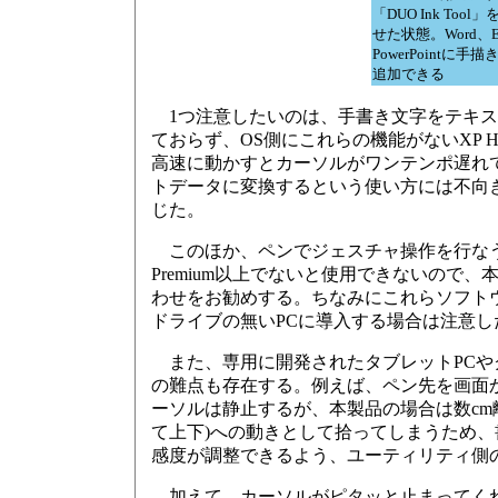
「DUO Ink Tool
せた状態。Word、E
PowerPointに手
追加できる
1つ注意したいのは、手書き文字をテキス
ておらず、OS側にこれらの機能がないXP Ho
高速に動かすとカーソルがワンテンポ遅れ
トデータに変換するという使い方には不向
じた。
このほか、ペンでジェスチャ操作を行なう「pen ge
Premium以上でないと使用できないので、本製
わせをお勧めする。ちなみにこれらソフトウ
ドライブの無いPCに導入する場合は注意し
また、専用に開発されたタブレットPCや
の難点も存在する。例えば、ペン先を画面か
ーソルは静止するが、本製品の場合は数cm
て上下)への動きとして拾ってしまうため
感度が調整できるよう、ユーティリティ側
加えて、カーソルがピタッと止まってくれ