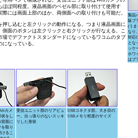
もほぼ同程度。液晶画面のベゼル部に取り付けて使用す
実際には画面上部のほか、両側面への取り付けも可能だ。
製品
販ブラ
押し込むと左クリックの動作になる。つまり液晶画面に
(う
、側面のボタンは左クリックと右クリックが行なえる。こ
なり、
市場でデファクトスタンダードになっているワコムのタブ
対応OS
とな
のになっている。
ッケ
ホワ
はブ
ebカメ
受信ユニット部のリアビュ
USBコネクタ部。大き目の
形状をし
ー。出っ張りのないスッキ
USBメモリ程度のサイズ
の背面に
リした形状
ツを取り
付けるこ