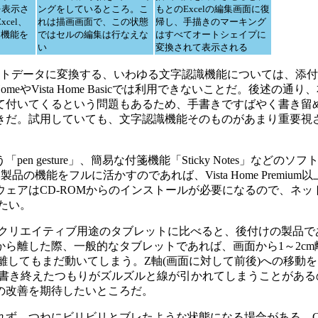
」を表示さ
ングをしているところ。こ
もとのExcelの編集画面に復
xcel、
れは描画画面で、この状態
帰し、手描きのマーキング
描き機能を
ではセルの編集は行なえな
はすべてオートシェイプに
い
変換されて表示される
トデータに変換する、いわゆる文字認識機能については、添付
meやVista Home Basicでは利用できないことだ。後述の通
て付いてくるという問題もあるため、手書きですばやく書き留
きだ。試用していても、文字認識機能そのものがあまり重要視
sture」、簡易な付箋機能「Sticky Notes」などのソフトはVi
品の機能をフルに活かすのであれば、Vista Home Premium
ェアはCD-ROMからのインストールが必要になるので、ネッ
たい。
クリエイティブ用途のタブレットに比べると、後付けの製品で
ら離した際、一般的なタブレットであれば、画面から1～2cm
離してもまだ動いてしまう。Z軸(画面に対して前後)への移動を
、書き終えたつもりがズルズルと線が引かれてしまうことがある
の改善を期待したいところだ。
ず、つねにビリビリとブレたような状態になる場合がある。C