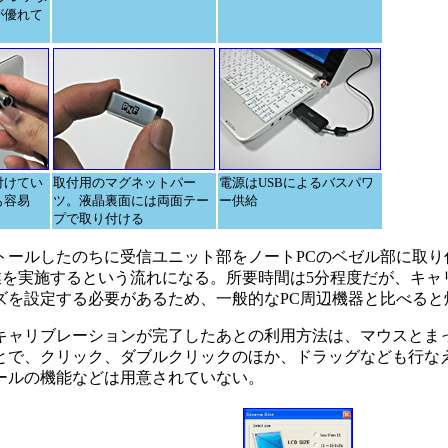
が優れて
付けてい
取付用のマグネットパー
電源はUSBによるバスパワ
も容易
ツ。液晶裏面には両面テー
ー供給
プで取り付ける
ールしたのちに受信ユニット部をノートPCのベゼル部に取り
業を実施するという流れになる。所要時間は5分程度だが、キャ
ズを設定する必要があるため、一般的なPC周辺機器と比べると
ャリブレーションが完了したあとの利用方法は、マウスとま
とで、クリック、ダブルクリックのほか、ドラッグなども行な
ールの機能などは用意されていない。