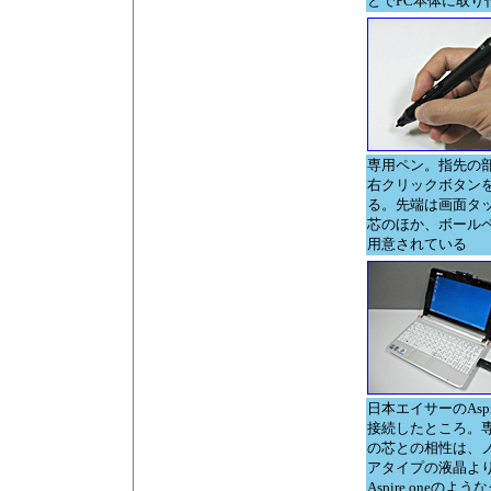
とでPC本体に取り
専用ペン。指先の
右クリックボタン
る。先端は画面タ
芯のほか、ボール
用意されている
日本エイサーのAspir
接続したところ。
の芯との相性は、
アタイプの液晶よ
Aspire oneのよ