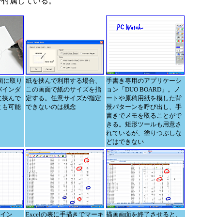
トが付属している。
面に取り
紙を挟んで利用する場合、
手書き専用のアプリケーシ
バインダ
この画面で紙のサイズを指
ョン「DUO BOARD」。ノ
に挟んで
定する。任意サイズが指定
ートや原稿用紙を模した背
とも可能
できないのは残念
景パターンを呼び出し、手
書きでメモを取ることがで
きる。矩形ツールも用意さ
れているが、塗りつぶしな
どはできない
ドイン
Excelの表に手描きでマーキ
描画画面を終了させると、