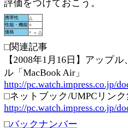
評価をつけておこう。
携帯性
△
性能・機能
○
価格
× → △
□関連記事
【2008年1月16日】アップ
ル「MacBook Air」
http://pc.watch.impress.co.jp/d
□ネットブック/UMPCリンク
http://pc.watch.impress.co.jp/d
□
バックナンバー