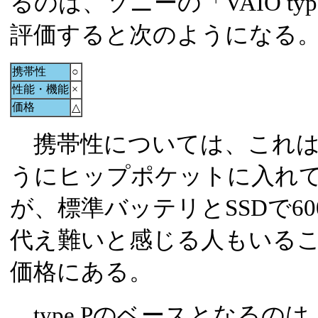
るのは、ソニーの「VAIO ty
評価すると次のようになる
携帯性
○
性能・機能
×
価格
△
携帯性については、これは文
うにヒップポケットに入れ
が、標準バッテリとSSDで6
代え難いと感じる人もいる
価格にある。
type Pのベースとなるの