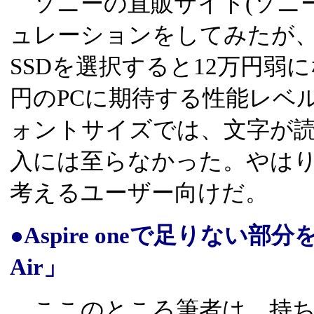
ソニーの直販サイト(ソニー
ュレーションをしてみたが、CP
SSDを選択すると12万円弱
円のPCに期待する性能レベ
ォントサイズでは、文字が
入には至らなかった。やは
考えるユーザー向けだ。
●Aspire oneで足りない部分
Air」
ここのところ筆者は、持ち