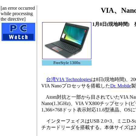
[an error occurred
VIA、Nan
while processing
the directive]
1月8日(現地時間) 
FreeStyle 1300n
台湾VIA Technologies
は8日(現地時間)、200
VIA Nanoプロセッサを搭載した
Dr. Mobile
製
Atom対抗と一部から目されていたVIA N
Nano(1.3GHz)、VIA VX800チップセッ
1,366×768ドット表示対応11.6型液晶、OSにWi
インターフェイスはUSB 2.0×3、ミニD-Sub1
チカードリーダを搭載する。本体サイズは281×1