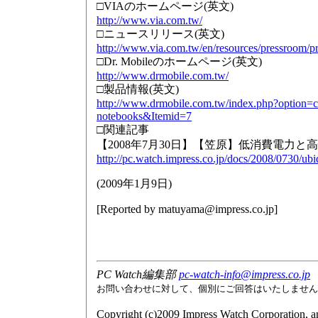
□VIAのホームページ(英文)
http://www.via.com.tw/
□ニュースリリース(英文)
http://www.via.com.tw/en/resources/pressroom/p
□Dr. Mobileのホームページ(英文)
http://www.drmobile.com.tw/
□製品情報(英文)
http://www.drmobile.com.tw/index.php?option=
notebooks&Itemid=7
□関連記事
【2008年7月30日】【笠原】低消費電力と高性
http://pc.watch.impress.co.jp/docs/2008/0730/ub
(
2009年1月9日
)
[Reported by
matuyama@impress.co.jp
]
PC Watch編集部
pc-watch-info@impress.co.jp
お問い合わせに対して、個別にご回答はいたしません
Copyright (c)2009 Impress Watch Corporation, an