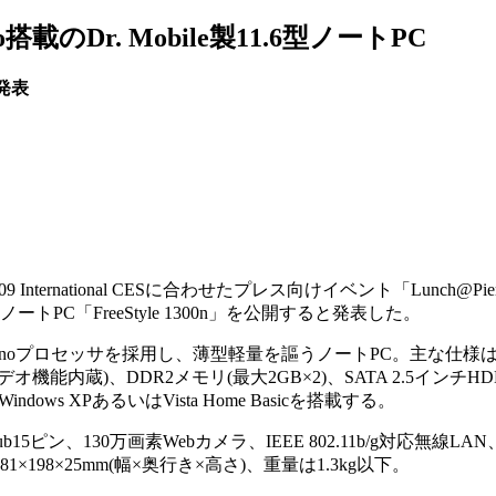
o搭載のDr. Mobile製11.6型ノートPC
発表
9 International CESに合わせたプレス向けイベント「Lunch@P
ノートPC「FreeStyle 1300n」を公開すると発表した。
anoプロセッサを採用し、薄型軽量を謳うノートPC。主な仕様は、
ト(ビデオ機能内蔵)、DDR2メモリ(最大2GB×2)、SATA 2.5インチ
ndows XPあるいはVista Home Basicを搭載する。
5ピン、130万画素Webカメラ、IEEE 802.11b/g対応無線LAN、B
98×25mm(幅×奥行き×高さ)、重量は1.3kg以下。