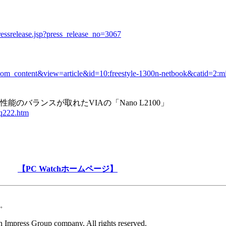
ressrelease.jsp?press_release_no=3067
com_content&view=article&id=10:freestyle-1300n-netbook&catid=2:mi
能のバランスが取れたVIAの「Nano L2100」
iq222.htm
【PC Watchホームページ】
。
 Impress Group company. All rights reserved.