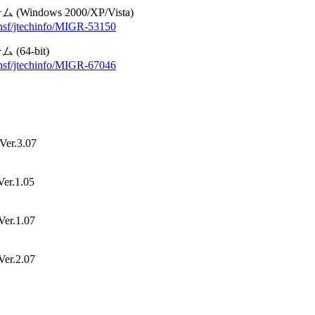
ws 2000/XP/Vista)
nsf/jtechinfo/MIGR-53150
4-bit)
nsf/jtechinfo/MIGR-67046
.3.07
.1.05
.1.07
.2.07