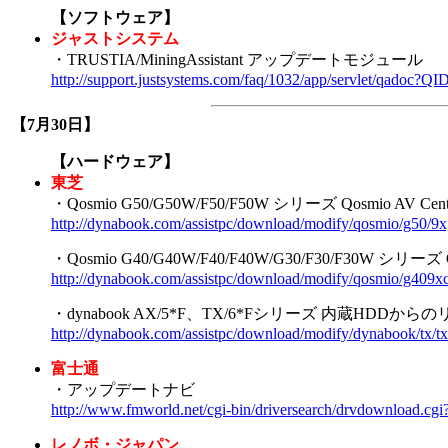
【ソフトウェア】
ジャストシステム
・TRUSTIA/MiningAssistant アップデートモジュール
http://support.justsystems.com/faq/1032/app/servlet/qadoc?Q
【7月30日】
【ハードウェア】
東芝
・Qosmio G50/G50W/F50/F50W シリーズ Qosmio AV 
http://dynabook.com/assistpc/download/modify/qosmio/g50/9x
・Qosmio G40/G40W/F40/F40W/G30/F30/F30W シリー
http://dynabook.com/assistpc/download/modify/qosmio/g409xc
・dynabook AX/5*F、TX/6*Fシリーズ 内蔵HDD
http://dynabook.com/assistpc/download/modify/dynabook/tx/t
富士通
・アップデートナビ
http://www.fmworld.net/cgi-bin/driversearch/drvdownlo
レノボ・ジャパン