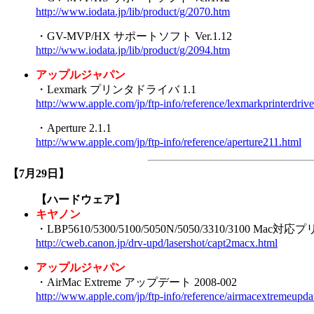
http://www.iodata.jp/lib/product/g/2070.htm
・GV-MVP/HX サポートソフト Ver.1.12
http://www.iodata.jp/lib/product/g/2094.htm
アップルジャパン
・Lexmark プリンタドライバ 1.1
http://www.apple.com/jp/ftp-info/reference/lexmarkprinterdriv
・Aperture 2.1.1
http://www.apple.com/jp/ftp-info/reference/aperture211.html
【7月29日】
【ハードウェア】
キヤノン
・LBP5610/5300/5100/5050N/5050/3310/3100 Mac
http://cweb.canon.jp/drv-upd/lasershot/capt2macx.html
アップルジャパン
・AirMac Extreme アップデート 2008-002
http://www.apple.com/jp/ftp-info/reference/airmacextremeupd