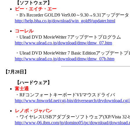
【ソフトウェア】
ビー・エイチ・エー
・B's Recorder GOLD9 Ver9.00～9.30→9.31アップデータ
http://help.bha.co.jp/download/win_gold9/updater.html
コーレル
・Ulead DVD MovieWriter 7アップデートプログラム
http://www.ulead.co.jp/download/dmw/dmw_07.htm
・Ulead DVD MovieWriter 7 Basic Editionアップデ
http://www.ulead.co.jp/download/dmw/dmw_07b.htm
【7月28日】
【ハードウェア】
富士通
・RFコンフォートキーボードVI/マウスドライバ
http://www.fmworld.net/cgi-bin/driversearch/drvdownlo
レノボ・ジャパン
・ワイヤレスUSBアダプターソフトウェア(XP/Vista 32-bit)-T
http://www-06.ibm.com/jp/domino05/pc/download/download.