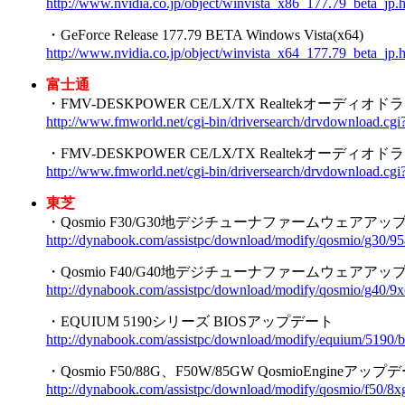
http://www.nvidia.co.jp/object/winvista_x86_177.79_beta_jp.
・GeForce Release 177.79 BETA Windows Vista(x64)
http://www.nvidia.co.jp/object/winvista_x64_177.79_beta_jp.
富士通
・FMV-DESKPOWER CE/LX/TX Realtekオーディオド
http://www.fmworld.net/cgi-bin/driversearch/drvdownlo
・FMV-DESKPOWER CE/LX/TX Realtekオーディオド
http://www.fmworld.net/cgi-bin/driversearch/drvdownlo
東芝
・Qosmio F30/G30地デジチューナファームウェアアッ
http://dynabook.com/assistpc/download/modify/qosmio/g30/95a
・Qosmio F40/G40地デジチューナファームウェアアッ
http://dynabook.com/assistpc/download/modify/qosmio/g40/9xe
・EQUIUM 5190シリーズ BIOSアップデート
http://dynabook.com/assistpc/download/modify/equium/5190/b
・Qosmio F50/88G、F50W/85GW QosmioEngineアップ
http://dynabook.com/assistpc/download/modify/qosmio/f50/8x