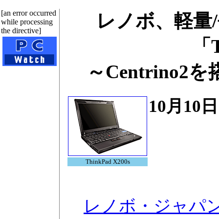
[an error occurred
レノボ、軽量/
while processing
the directive]
「T
～Centrino2
10月10
ThinkPad X200s
レノボ・ジャパ