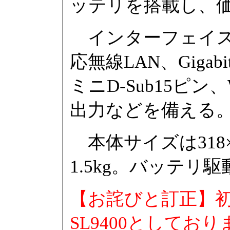
ッテリを搭載し、価格
インターフェイスはUSB 
応無線LAN、Gigabit E
ミニD-Sub15ピ
出力などを備える
本体サイズは318×23
1.5kg。バッテリ駆
【お詫びと訂正】初出時
SL9400としてお