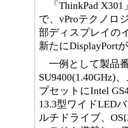
「ThinkPad X3
で、vProテクノロジー
部ディスプレイの
新たにDisplayPo
一例として製品番号「2
SU9400(1.40GH
プセットにIntel GS
13.3型ワイドLE
ルチドライブ、OSにWin