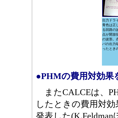
出力ドラ
青色は正
る回路の
点が開放
の波形。
バの出力
ったとき
●PHMの費用対効果
またCALCEは、
したときの費用対効
発表した(K.Feldma