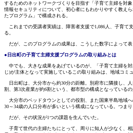
するためのネットワークづくりを目指す「子育て主婦を対象
情報セキュリティについて、初心者にもわかりやすく教えら
たプログラム」で構成される。
これまでの受講者実績は、障害者支援で1,086人、子育て支援
る。
だが、このプログラムの成果は、こうした数字によって表
●日出町の子育て主婦支援プログラムの取り組みとは
中でも、大きな成果をあげているのが、「子育て主婦を対
じ)が主体となって実施しているこの取り組みは、地域コミ
日出町は、大分市から約30分の距離。別府市に隣接し、人口は
割、第3次産業が約6割という、都市型の構成となっている
大分市のベッドタウンとしての役割、また国東半島地域へのI
30～34歳の人口分布が多いという構成になっている。つま
だが、その状況が1つの課題を生んでいた。
子育て世代の主婦たちにとって、周りに知人が少なく、相