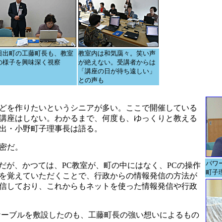
日出町の工藤町長も、教室
教室内は和気藹々。笑い声
の様子を興味深く視察
が絶えない。受講者からは
「講座の日が待ち遠しい」
との声も
どを作りたいというシニアが多い。ここで開催している
講座はしない。わかるまで、何度も、ゆっくりと教える
出・小野町子理事長は語る。
密だ。
パワ
だが、かつては、PC教室が、町の中にはなく、PCの操作
町子
を覚えていただくことで、行政からの情報発信の方法が
信しており、これからもネットを使った情報発信や行政
ケーブルを敷設したのも、工藤町長の強い想いによるもの