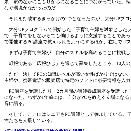
果、家のなかにこもりがちになることにつながっていた。転
なぐ環境がなかったのだ。
それを打破するきっかけの1つとなったのが、大分UPプロ
大分UPプログラムで開始した「子育て主婦を対象としたプ
で、子育てをしながらでも働けるように支援することであっ
で開催するPC講座で教えられるようにするほか、在宅でI
まずは子育て主婦が、自分のスキルを高めることに挑戦し
町報である「広報ひじ」を通じて募集したところ、10人の
ただ、決してPCの知識レベルが高い女性ばかりではない。
主婦や、携帯電話の販売店で特定のソフトに必要情報を入力
PC講座を受講したり、2カ月間の講師養成講座を受講した
になった。わずか1年前には、自分がPCを教える立場にな
音に語る。
そして、ここにはシニアもPC講師として参加している。子
性たちを支援している。