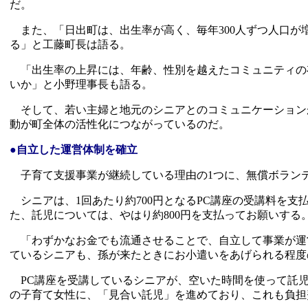
だ。
また、「日出町は、出生率が高く、毎年300人ずつ人口が
る」と工藤町長は語る。
「出生率の上昇には、年齢、性別を越えたコミュニティの存
いか」と小野理事長も語る。
そして、若い主婦と地元のシニアとのコミュニケーションが
動が町全体の活性化につながっているのだ。
●自立した運営体制を確立
子育て支援事業が継続している理由の1つに、無償ボラン
シニアは、1回あたり約700円となるPC講座の受講料を支払
た、託児については、やはり約800円を支払ってお願いする
「わずかなお金でも流通させることで、自立して事業が運
ているシニアも、孫が来たときにお小遣いをあげられる程度
PC講座を受講しているシニアが、空いた時間を使って託児
の子育て女性に、「見合い託児」を進めており、これも負担