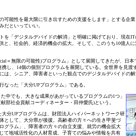
の可能性を最大限に引き出すための支援をします」とする企業
みだといっていい。
を「デジタルデバイドの解消」と明確に掲げており、現在IT
供と、社会的、経済的機会の拡大。そして、このうち10億人に対
tencial＝無限の可能性)プログラム」として展開してきたが、日本
連携し、14個の個別プログラムを展開している。全世界を見渡
には、シニア、障害者といった観点でのデジタルデバイドの解
行なった「大分UPプログラム」である。
た中でも、大きな成果があがっているプログラムの1つ」
貢献部社会貢献コーディネーター・田仲愛氏)という。
施した大分UPプログラムは、財団法人ハイパーネットワーク研
体として、大分県が後援。高齢者の方々への生き甲斐づ
ログラム」、障害者の方々の自立支援、就労の機会拡大
通じて地域活性化の人材育成、子育ての悩みや情報を共有
マイ