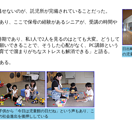
逃せないのが、託児所が完備されていることだった。
あり、ここで保母の経験があるシニアが、受講の時間や
期であり、私1人で2人を見るのはとても大変。どうして
願いできることで、そうした心配がなく、PC講師という
日出
育てで溜まりがちなストレスも解消できる」と語る。
の児
ある。
子供から「今日は児童館の日だね」という声もあり、こ
の社会進出を後押ししている