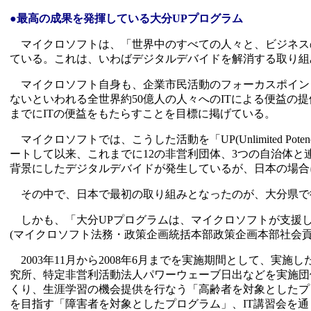
●最高の成果を発揮している大分UPプログラム
マイクロソフトは、「世界中のすべての人々と、ビジネス
ている。これは、いわばデジタルデバイドを解消する取り組
マイクロソフト自身も、企業市民活動のフォーカスポイント
ないといわれる全世界約50億人の人々へのITによる便益の提
までにITの便益をもたらすことを目標に掲げている。
マイクロソフトでは、こうした活動を「UP(Unlimited Po
ートして以来、これまでに12の非営利団体、3つの自治体と
背景にしたデジタルデバイドが発生しているが、日本の場合
その中で、日本で最初の取り組みとなったのが、大分県で
しかも、「大分UPプログラムは、マイクロソフトが支援し
(マイクロソフト法務・政策企画統括本部政策企画本部社会
2003年11月から2008年6月までを実施期間として、実
究所、特定非営利活動法人パワーウェーブ日出などを実施団
くり、生涯学習の機会提供を行なう「高齢者を対象としたプ
を目指す「障害者を対象としたプログラム」、IT講習会を