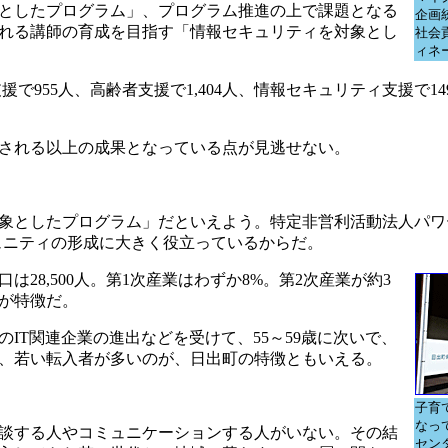
としたプログラム」、プログラム推進の上で課題となる
企画
れる講師の育成を目指す「情報セキュリティを対象とし
社会
ィネ
で955人、高齢者支援で1,404人、情報セキュリティ支援で1
される以上の成果となっている点が見逃せない。
象としたプログラム」だといえよう。特定非営利活動法人パワ
ュニティの形成に大きく役立っているからだ。
28,500人。第1次産業はわずか8%。第2次産業が約3
のが特徴だ。
T関連企業の進出などを受けて、55～59歳に次いで、
り、若い転入者が多いのが、日出町の特徴ともいえる。
子育
なっ
談する人やコミュニケーションする人がいない。その結
セン