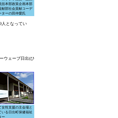
統括本部政策企画本部
貢献部社会貢献コーデ
ーターの田仲愛氏
49人となってい
ーウェーブ日出(ひ
て女性支援の主会場と
ている日出町保健福祉
ター