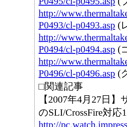
P0495/cl-p0495.asp
(
http://www.thermaltake
P0493/cl-p0493.asp
(
http://www.thermaltake
P0494/cl-p0494.asp
(
http://www.thermaltake
P0496/cl-p0496.asp
(
□関連記事
【2007年4月27
のSLI/CrossFire対
http://pc.watch.impres