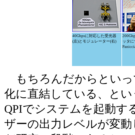
40Gbpsに対応した受光器
200G
(左)とモジュレーター(右)
ッタに
Panic
もちろんだからといって
化に直結している、とい
QPIでシステムを起動
ザーの出力レベルが変動