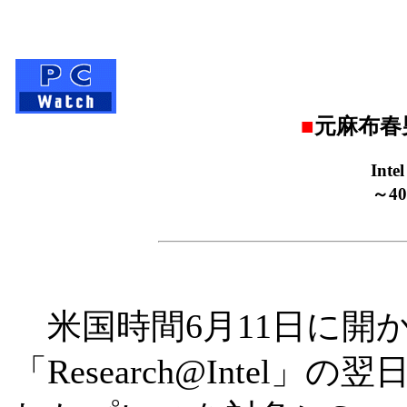
■
元麻布春
In
～4
米国時間6月11日に開
「Research@Intel」の