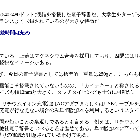
GA(640×480ドット)液晶を搭載した電子辞書だ。大学生をター
ランスよく収録されているのが大きな特徴だ。
持続時間は短め
ている。上蓋はマグネシウム合金を採用しており、四隅にはリ
軽快なイメージがある。
ず、今日の電子辞書としては標準的。重量は250gと、こちら
機能こそ搭載されていないものの、「カイテキー」と称される
イズも幅12mmと大きく、タッチタイピングも十分に可能だ。
リチウムイオン充電池はACアダプタもしくはUSBケーブル
充電が行なえない場合のみ単4電池2本を利用するというスタイ
間が短いことの裏返しであるとも言える。例えば、リチウムイ
る他社電子辞書と比べると差は歴然である。単4電池2本に至っ
通りの電源が用意されているわけである。