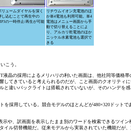
ボリュームダイヤルを深く
リチウムイオン充電池のほ
押し込むことで再生中の
か単4電池も利用可能。単4
MP3の一時停止/再生が可能
電池はメニュー画面から手
動で切り替えることによ
り、アルカリ乾電池のほか
ニッケル水素電池も選択で
きる
ていこう。
T液晶の採用によるメリハリの利いた画面は、他社同等価格帯
響してきていると考えられるのだが、こと画面のクオリティに
ルと違いバックライトは搭載されていないが、そのハンデを感
ドットを採用している。競合モデルのほとんどが480×320ドット
表示や、訳画面を表示したまま別のワードを検索できるツイン
タイル切替機能だ。従来モデルから実装されていた機能だが、