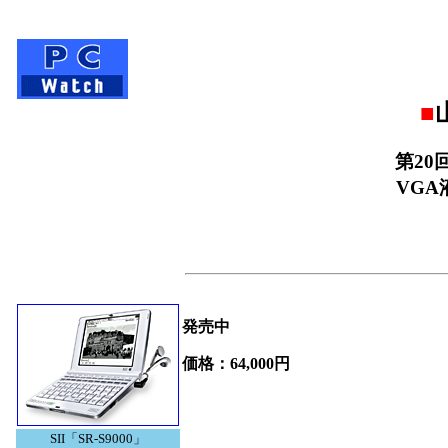
■
第20
VG
発売中
価格：64,000円
SII「SR-S9000」