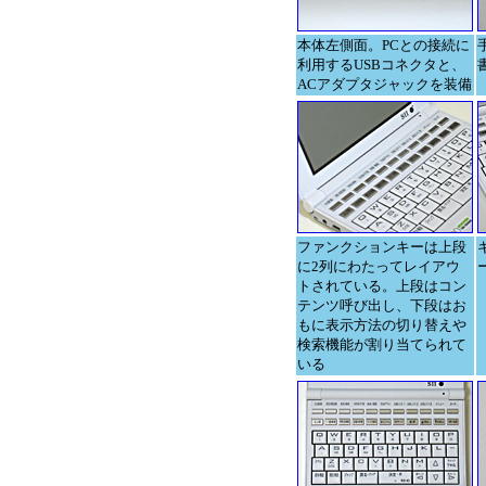
本体左側面。PCとの接続に
利用するUSBコネクタと、
ACアダプタジャックを装備
ファンクションキーは上段
に2列にわたってレイアウ
トされている。上段はコン
テンツ呼び出し、下段はお
もに表示方法の切り替えや
検索機能が割り当てられて
いる