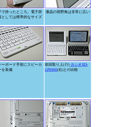
手で持ったところ。電子辞
液晶の視野角は非常に広い
書としては標準的なサイズ
キーボード手前にスピーカ
前回取り上げた
カシオXD-
ーを装備
GP6900
(右)との比較