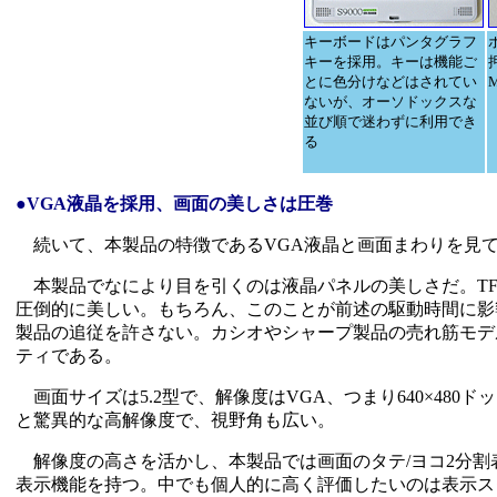
キーボードはパンタグラフ
キーを採用。キーは機能ご
とに色分けなどはされてい
ないが、オーソドックスな
並び順で迷わずに利用でき
る
●VGA液晶を採用、画面の美しさは圧巻
続いて、本製品の特徴であるVGA液晶と画面まわりを見
本製品でなにより目を引くのは液晶パネルの美しさだ。TF
圧倒的に美しい。もちろん、このことが前述の駆動時間に影
製品の追従を許さない。カシオやシャープ製品の売れ筋モデ
ティである。
画面サイズは5.2型で、解像度はVGA、つまり640×480
と驚異的な高解像度で、視野角も広い。
解像度の高さを活かし、本製品では画面のタテ/ヨコ2分割
表示機能を持つ。中でも個人的に高く評価したいのは表示ス