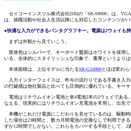
セイコーインスツル株式会社(SII)の「SR-S9000」は、V
は、就職活動や社会人生活以降にも対応したコンテンツがバ
●快適な入力ができるパンタグラフキー。電源は2ウェイも
まずは外観から見ていこう。
筐体色はシルバーで、キーボード盤面はホワイトを採用し
いる。全体的にスタイリッシュな印象で、重厚というよりは
本体面積は、上位モデルに当たる
SR-G10000
とほぼ変わら
入力インターフェイスは、昨今の流行りである手書き入力
の打鍵感は他社製品と比べても圧倒的に優れている。キーサ
電池はリチウムイオン電池と単4電池2本の2ウェイである。
なえる。現実的にはリチウムイオン充電池を常用し、出先で
本機がこれだけ電源にこだわりを見せているのは、駆動時
した場合は23時間と、数カ月間電池の交換なしで利用でき
ずか12時間でしかない。これらをカバーする手段として、2