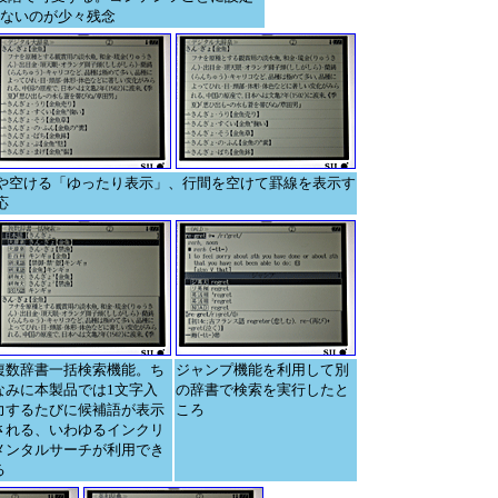
ないのが少々残念
や空ける「ゆったり表示」、行間を空けて罫線を表示す
応
複数辞書一括検索機能。ち
ジャンプ機能を利用して別
なみに本製品では1文字入
の辞書で検索を実行したと
力するたびに候補語が表示
ころ
される、いわゆるインクリ
メンタルサーチが利用でき
る