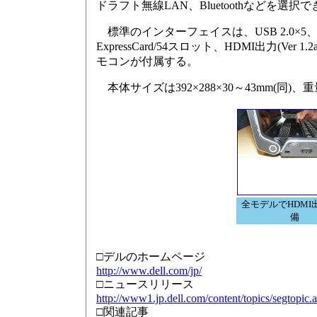
ドラフト無線LAN、Bluetoothなどを選択
標準のインターフェイスは、USB 2.0×5、IEEE 13
ExpressCard/54スロット、HDMI出力(Ve
モコンが付属する。
本体サイズは392×288×30～43mm(同)
全モデルでHDMI
備
□デルのホームページ
http://www.dell.com/jp/
□ニュースリリース
http://www1.jp.dell.com/content/topics/segtopi
□関連記事