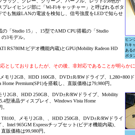
ラック、グレー、グリーン、パープル、レッドの8色か
プレイヒンジ部に「Wi-Fiキャッチャー」と呼ばれるボタ
Fでも無線LANの電波を検知し、信号強度をLEDで知らせ
Studio 15」、15型でAMD CPU搭載の「Studio
17」の3モデル。
ヒン
Fi
RS780M:ビデオ機能内蔵)とGPU(Mobility Radeon HD
あるの
ボタ
reXに対応としておりましたが、その後、非対応であることが明らか
、メモリ2GB、HDD 160GB、DVD±R/RWドライブ、1,280×800
 Home Premium(SP1)を搭載し、直販価格は79,980円。
モリ2GB、HDD 250GB、DVD±R/RWドライブ、Mobility
15.4型液晶ディスプレイ、Windows Vista Home
0円。
o T8100、メモリ2GB、、HDD 250GB、DVD±R/RWドライ
tel 965GM Expressチップセット(ビデオ機能内蔵)、
搭載し、直販価格は99,980円。