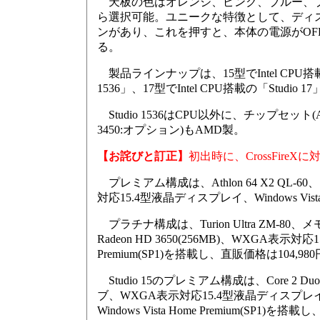
天板の色はオレンジ、ピンク、ブルー、ブ
ら選択可能。ユニークな特徴として、ディス
ンがあり、これを押すと、本体の電源がOF
る。
製品ラインナップは、15型でIntel CPU搭載の「
1536」、17型でIntel CPU搭載の「Studio 
Studio 1536はCPU以外に、チップセット(ATI 
3450:オプション)もAMD製。
【お詫びと訂正】
初出時に、CrossFi
プレミアム構成は、Athlon 64 X2 QL-60
対応15.4型液晶ディスプレイ、Windows Vista
プラチナ構成は、Turion Ultra ZM-80、メ
Radeon HD 3650(256MB)、WXGA表示対応
Premium(SP1)を搭載し、直販価格は104,98
Studio 15のプレミアム構成は、Core 2 Du
ブ、WXGA表示対応15.4型液晶ディスプレイ、In
Windows Vista Home Premium(SP1)を