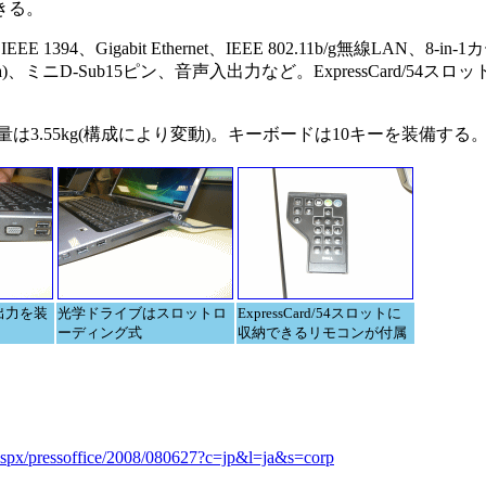
できる。
94、Gigabit Ethernet、IEEE 802.11b/g無線LAN、8-i
r 1.2a)、ミニD-Sub15ピン、音声入出力など。ExpressCard/54
、重量は3.55kg(構成により変動)。キーボードは10キーを装備する
出力を装
光学ドライブはスロットロ
ExpressCard/54スロットに
ーディング式
収納できるリモコンが付属
c.aspx/pressoffice/2008/080627?c=jp&l=ja&s=corp