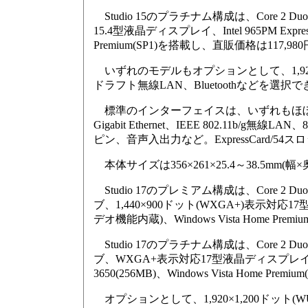
Studio 15のプラチナム構成は、Core 2 
15.4型液晶ディスプレイ、Intel 965PM Express
Premium(SP1)を搭載し、直販価格は117,98
いずれのモデルもオプションとして、1,920×1,200
ドラフト無線LAN、Bluetoothなどを選択
標準のインターフェイスは、いずれもほぼ共通で、USB 
Gigabit Ethernet、IEEE 802.11b/g無線
ピン、音声入出力など。ExpressCard/
本体サイズは356×261×25.4～38.5mm(
Studio 17のプレミアム構成は、Core 2 Du
ブ、1,440×900ドット(WXGA+)表示対応17型
デオ機能内蔵)、Windows Vista Home Pre
Studio 17のプラチナム構成は、Core 2 Du
ブ、WXGA+表示対応17型液晶ディスプレイ、Intel 
3650(256MB)、Windows Vista Home P
オプションとして、1,920×1,200ドット(WUXGA