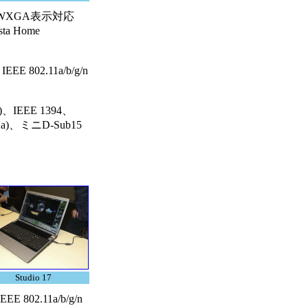
ブ、WXGA表示対応
ta Home
02.11a/b/g/n
IEEE 1394、
2a)、ミニD-Sub15
Studio 17
02.11a/b/g/n