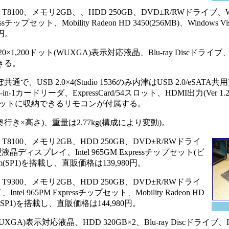
Duo T8100、メモリ2GB、、HDD 250GB、DVD±R/RWドライ
チップセット、Mobility Radeon HD 3450(256MB)、Windows Vis
0円。
ドット(WUXGA)表示対応液晶、Blu-ray Discドライブ、IEEE 8
できる。
2.0×4(Studio 1536のみ内津はUSB 2.0/eSATA共用)、
LAN、8-in-1カードリーダ、ExpressCard/54スロット、HDMI出力(Ver 1.
54スロットに収納できるリモコンが付属する。
幅×奥行き×高さ)、重量は2.77kg(構成により変動)。
o T8100、メモリ2GB、HDD 250GB、DVD±R/RWドライ
液晶ディスプレイ、Intel 965GM Expressチップセット(ビ
mium(SP1)を搭載し、直販価格は139,980円。
o T9300、メモリ2GB、HDD 250GB、DVD±R/RWドライ
965PM Expressチップセット、Mobility Radeon HD
remium(SP1)を搭載し、直販価格は144,980円。
)表示対応液晶、HDD 320GB×2、Blu-ray Discドライブ、IEEE 8