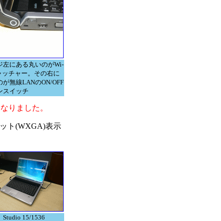
ジ左にある丸いのがWi-
キャッチャー。その右に
が無線LANのON/OFF
ンスイッチ
になりました。
ドット(WXGA)表示
Studio 15/1536