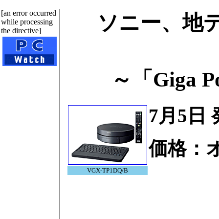
[an error occurred
ソニー、地
while processing
the directive]
～「Giga
7月5日
価格：
VGX-TP1DQ/B