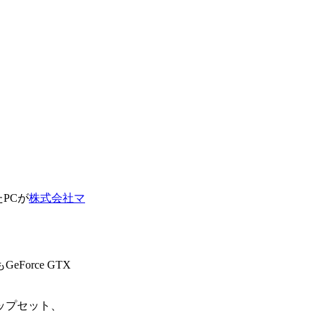
たPCが
株式会社マ
orce GTX
LIチップセット、