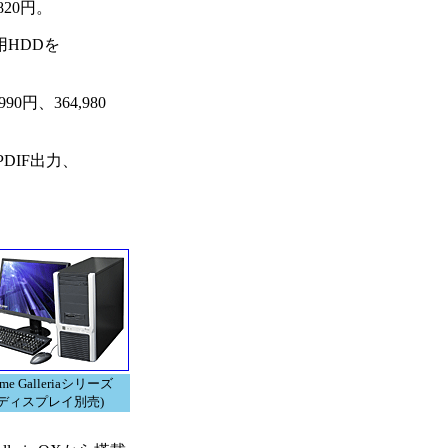
820円。
ム用HDDを
0円、364,980
PDIF出力、
ime Galleriaシリーズ
(ディスプレイ別売)