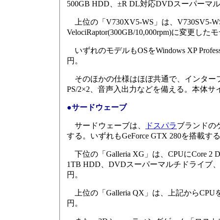
500GB HDD、±R DL対応DVDスーパーマルチド
上位の「V730XV5-WS」は、V730SV5-WSか
VelociRaptor(300GB/10,000rpm)に変
いずれのモデルもOSをWindows XP Profe
円。
そのほかの仕様はほぼ共通で、インターフェイスにUSB 
PS/2×2、音声入出力などを備える。本体サイズは
●サードウェーブ
サードウェーブは、
ドスパラ
ブランドのゲー
する。いずれもGeForce GTX 280を搭載す
下位の「Galleria XG」は、CPUにCore 2 D
1TB HDD、DVDスーパーマルチドライブ、OSにWi
円。
上位の「Galleria QX」は、上記からCPUをCor
円。