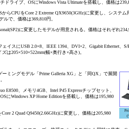
ライブ、OSにWindows Vista Ultimateを搭載し、価格は239,
らCPUをCore 2 Extreme QX9650(3GHz)に変更し、システ
更したモデルで、価格は369,810円。
ssonal(SP2)に変更したモデルが用意される。価格はそれぞれ234,99
2.0×8、IEEE 1394、DVI×2、Gigabit Ethernet、S/
205×510×522mm(幅×奥行き×高さ)。
ミングモデル「Prime Galleria XG」と「同QX」で展開
る。
uo E8500、メモリ4GB、Intel P45 Expressチップセット、
ndows XP Home Editionを搭載し、価格は195,980
Pr
e 2 Quad Q9450(2.66GHz)に変更し、価格は205,980