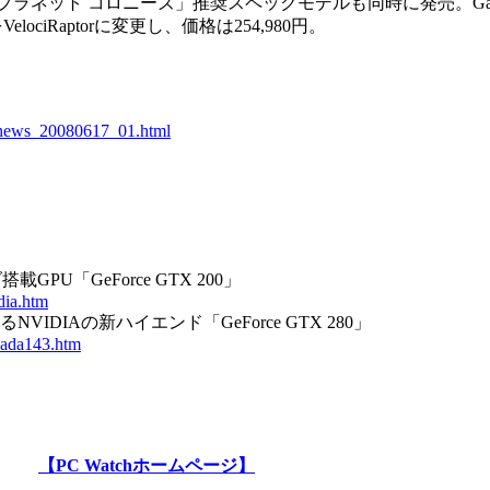
ネット コロニーズ」推奨スペックモデルも同時に発売。Galler
DDをVelociRaptorに変更し、価格は254,980円。
/news_20080617_01.html
GPU「GeForce GTX 200」
dia.htm
IDIAの新ハイエンド「GeForce GTX 280」
awada143.htm
【PC Watchホームページ】