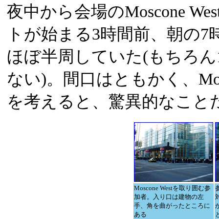
夜中から会場のMoscone 
トが始まる3時間前、朝の7時には
ほぼ半周していた(もちろん
ない)。間口はともかく、Mosc
を考えると、驚異的なこと
Moscone Westを取り囲む参
加者。入り口は建物の左
手、角を曲がったところに
ある