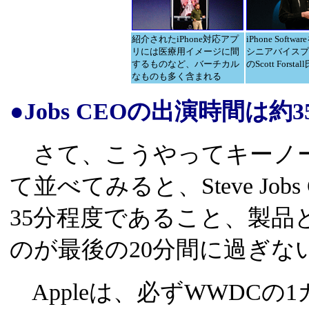
紹介されたiPhone対応アプ
iPhone Soft
リには医療用イメージに間
シニアバイスプ
するものなど、バーチカル
のScott Forstal
なものも多く含まれる
●Jobs CEOの出演時間は約3
さて、こうやってキーノー
て並べてみると、Steve Jo
35分程度であること、製品とし
のが最後の20分間に過ぎな
Appleは、必ずWWDCの