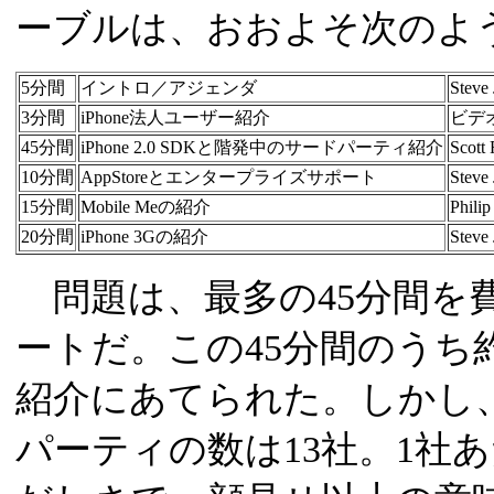
ーブルは、おおよそ次のよ
5分間
イントロ／アジェンダ
Steve
3分間
iPhone法人ユーザー紹介
ビデ
45分間
iPhone 2.0 SDKと階発中のサードパーティ紹介
Scott 
10分間
AppStoreとエンタープライズサポート
Steve
15分間
Mobile Meの紹介
Philip
20分間
iPhone 3Gの紹介
Steve
問題は、最多の45分間を費やしたS
ートだ。この45分間のうち
紹介にあてられた。しかし
パーティの数は13社。1社