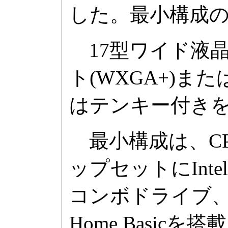
した。最小構成の価
17型ワイド液晶を
ト(WXGA+)また
はテンキー付き
最小構成は、CPUにC
ップセットにIntel 
コンボドライブ、WX
Home Basicを搭