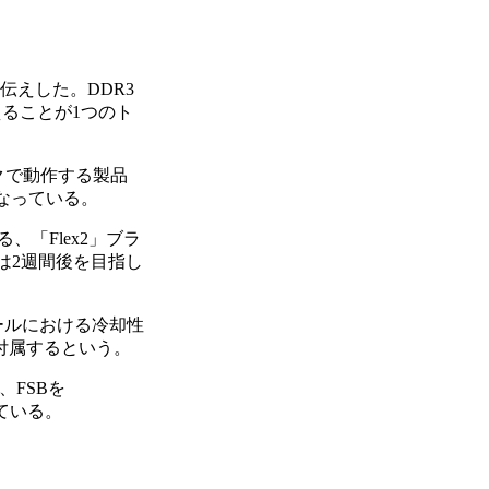
お伝えした。DDR3
えることが1つのト
ロックで動作する製品
となっている。
る、「Flex2」ブラ
発売は2週間後を目指し
ールにおける冷却性
付属するという。
、FSBを
れている。