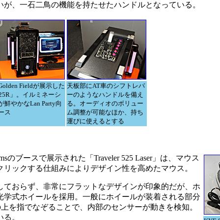
いが、一石二鳥の機能を持たせたハンドルとなっている。
olden Fieldが展示した
天板部にAT車のシフトレバ
025R」。イルミネーシ
ーのようなハンドルを備え
鮮やかなLan Party向
る。オーディオのボリュー
ース
ム調整が可能なほか、持ち
運びに使えるとする
sのブースで展示された「Traveler 525 Laser」は、マウス
クリックする仕組みによりデザイン性を高めたマウス。
ておらず、非常にフラットなデザインが印象的だが、ホ
光学式ホイールを採用。一般にホイールが装着される部分
の上を指でなぞることで、内部のセンサーが動きを検知。
いる。