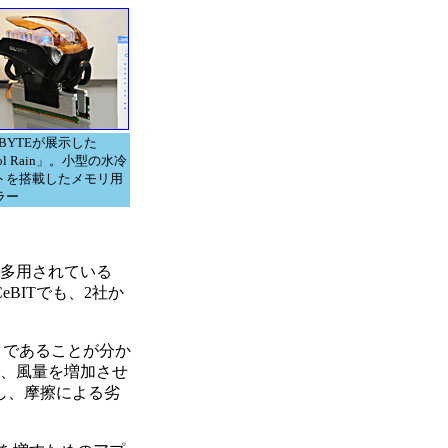
ABYTEが展示した
ol Rain」。小型の水冷
トを搭載したメモリ用
ラー
が多用されている
BITでも、2社か
ニークであることが分か
で、風量を増加させ
し、摩擦による劣