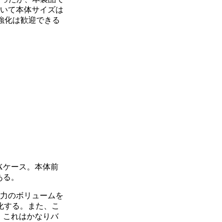
でいて本体サイズは
様強化は歓迎できる
TXケース。本体前
ある。
力のボリュームを
化する。また、こ
。これはかなりバ