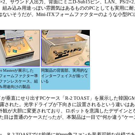
、サウンド入出力、背面にミニD-Sub15ピン、LAN、PS/2×2、U
、組み込み用途っぽい雰囲気はあるもののPCとしても実用に耐
いそうだが、Mini-ITXフォームファクターのような小型P
。
ler Masterが展示した
同製品の背面部。実用的な
Xフォームファクター準
インターフェイスが揃って
ファンレスケース。組
いる
み用途向けの製品
イが垂直にせり出すPCケース「R-2 TOAST」を展示した韓国
er」が披露された。光学ドライブが下向きに設置されるという違い
だし外観が大胆に変更されており、ロボットを意識したデザインとな
見た目は普通のケースだったが、本製品は一目で“何か違う”ケ
-2 TOASTでは前後に80mm角ファンを装着可能な仕様で