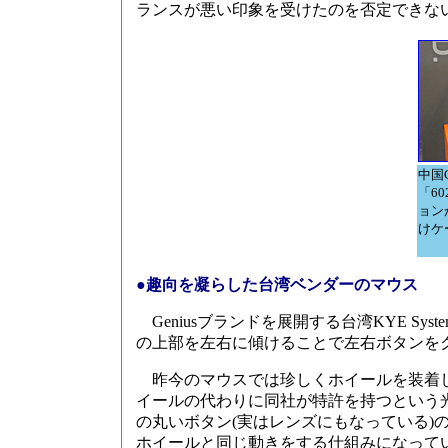
ランスが悪い印象を受けたのを否定できな
中国G
「6
ョンが
けケ
●趣向を凝らした台湾ベンダーのマウス
Geniusブランドを展開する台湾KYE System
の上部を左右に傾けることで左右ボタンを
昨今のマウスでは珍しくホイールを装着し
イールの代わりに同社が特許を持つという
の丸いボタン(実はレンズにもなっている)
ホイールと同じ動きをする仕組みになって