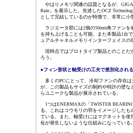
やはりメモリ関連の話題となるが、GIGAB
Rain」を展示した。先述したOCZ Techno
として完結しているのが特徴で、非常に小
ラジエータ部には2個の50mm角ファン
を持ち上げることも可能。また本製品1台
ュアルチャネルメモリインターフェイスの
現時点ではプロトタイプ製品とのことだが
ろう。
●フィン形状と軸受けの工夫で差別化され
多くのPCにとって、冷却ファンの存在は
が、この製品もサイズの制約や特許の壁など
らユニークな製品が展示されている。
1つはENERMAXの「TWISTER BEAR
る。これはコウモリの羽をイメージしたも
ている。また、軸受けにはマグネットを使
化が発生しないような仕組みになっている