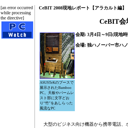
[an error occurred
CeBIT 2008現地レポート【アラカルト編】
while processing
the directive]
CeBI
会期: 3月4日～9日(現地時
会場: 独ハノーバー市ハノーバ
ASUSTeKのブースで
展示されたBamboo
PC。天板やパームレ
スト部に文字どお
り“竹”をあしらった
風流なPC
大型のビジネス向け機器から携帯電話、ポー