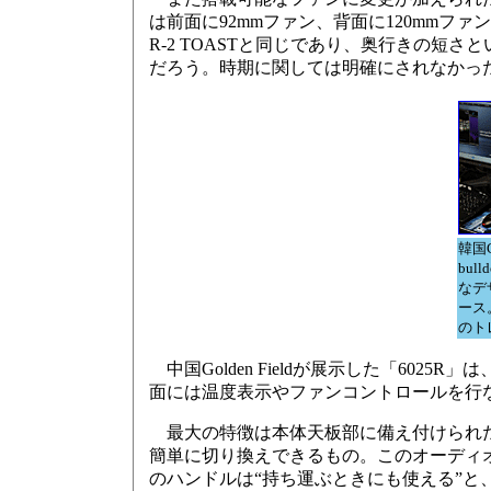
は前面に92mmファン、背面に120mmフ
R-2 TOASTと同じであり、奥行きの
だろう。時期に関しては明確にされなかっ
韓国
bul
なデ
ース
のト
中国Golden Fieldが展示した「60
面には温度表示やファンコントロールを行なう
最大の特徴は本体天板部に備え付けられた
簡単に切り換えできるもの。このオーディ
のハンドルは“持ち運ぶときにも使える”