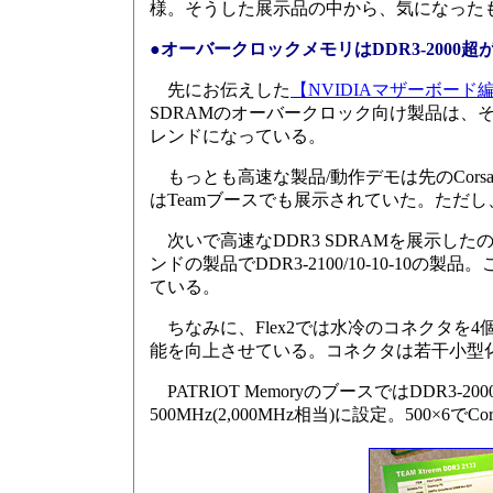
様。そうした展示品の中から、気になった
●オーバークロックメモリはDDR3-2000
先にお伝えした
【NVIDIAマザーボード
SDRAMのオーバークロック向け製品は、そ
レンドになっている。
もっとも高速な製品/動作デモは先のCorsair
はTeamブースでも展示されていた。ただし、
次いで高速なDDR3 SDRAMを展示したのがO
ンドの製品でDDR3-2100/10-10-10の
ている。
ちなみに、Flex2では水冷のコネクタを
能を向上させている。コネクタは若干小型
PATRIOT MemoryのブースではDDR3-
500MHz(2,000MHz相当)に設定。500×6