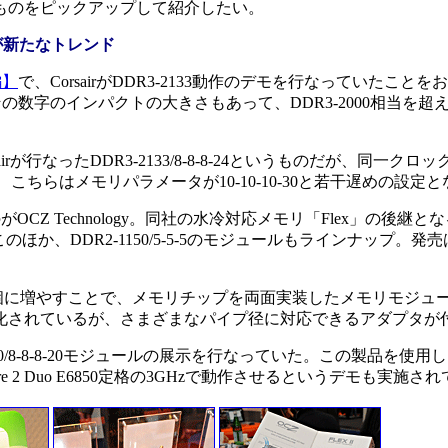
ものをピックアップして紹介したい。
超が新たなトレンド
編】
で、CorsairがDDR3-2133動作のデモを行なっていたことを
の数字のインパクトの大きさもあって、DDR3-2000相当を超
が行なったDDR3-2133/8-8-8-24というものだが、同一ク
こちらはメモリパラメータが10-10-10-30と若干遅めの設定
CZ Technology。同社の水冷対応メモリ「Flex」の後継とな
製品。このほか、DDR2-1150/5-5-5のモジュールもラインナップ。
4個に増やすことで、メモリチップを両面実装したメモリモジュ
化されているが、さまざまなパイプ径に対応できるアダプタが
2000/8-8-8-20モジュールの展示を行なっていた。この製品を使用し
でCore 2 Duo E6850定格の3GHzで動作させるというデモも実施さ