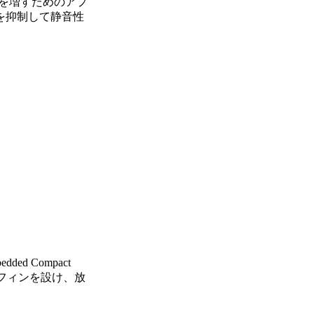
り風量を増すためのアプ
を抑制して静音性
d Compact
にフィンを設け、放