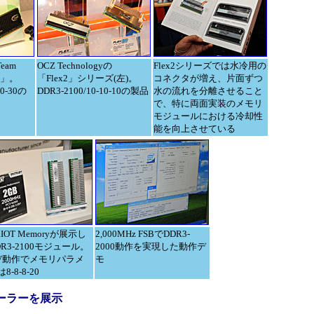
eam
OCZ Technologyの
Flex2シリーズでは水冷用の
33」。
「Flex2」シリーズ(左)。
コネクタが増え、片面ずつ
10-30の
DDR3-2100/10-10-10の製品
水の流れを分離させること
で、特に両面実装のメモリ
モジュールにおける冷却性
能を向上させている
RIOT Memoryが展示し
2,000MHz FSBでDDR3-
R3-2100モジュール。
2000動作を実現した動作デ
15V動作でメモリパラメ
モ
8-8-8-20
クーラーを展示