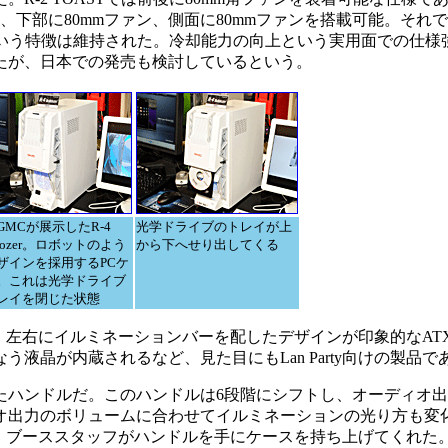
ァン、下部に80mmファン、側面に80mmファンを搭載可能。それ
短さという特徴は維持された。冷却能力の向上という実用面での仕
たが、日本での発売も検討しているという。
GMCが展示したR-4
光学ドライブのトレイが上
ldozer。ロボットのよう
から下へせり出してくる
ザインを採用するPCケ
。これは光学ドライブ
レイを閉じた状態
25R」は、左右にイルミネーションバーを配したデザインが印象的なA
液晶が内蔵されるなど、見た目にもLan Party向けの製品で
ハンドルだ。このハンドルは6段階にシフトし、オーディオ出
オ出力のボリュームに合わせてイルミネーションの光り方も変
と、ブーススタッフがハンドルを手にケースを持ち上げてくれた