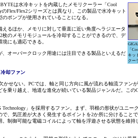
YTEは水冷キットを内蔵したメモリクーラー「Cool
logyのFlex/Flex2シリーズとは異なり、この製品で水冷キット
型のポンプが使用されていることになる。
を備えるほか、メモリに対して垂直に近い角度へラジエータ
で2枚のメモリモジュールを冷却することができるので、デ
環境にも適応できる。
GIG
「Co
、オーバークロック用途には注目できる製品といえるだ
キッ
クー
る冷却ファン
欠かせない。PCでは、軸と同じ方向に風が流れる軸流ファン
を乗り越え、地道な進化が続いている製品ジャンルだ。このCe
ING Technology」を採用するファン。まず、羽根の形状がユ
ので、気圧差が大きく発生するポイントを2か所に分けること
用。制御可能な電磁コイルによって軸を浮遊させる状態を維持
。