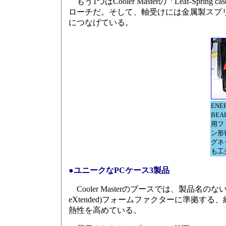
もう1つはCooler Masterの「Leaf-S
ローチだ。そして、軸受けには金属製スプ
につなげている。
ENE
BEA
用フ
ン形
グネ
も工
●ユニークなPCケース3製品
Cooler Masterのブースでは、製品名のない
eXtended)フォームファクターに準拠
熱性を高めている。