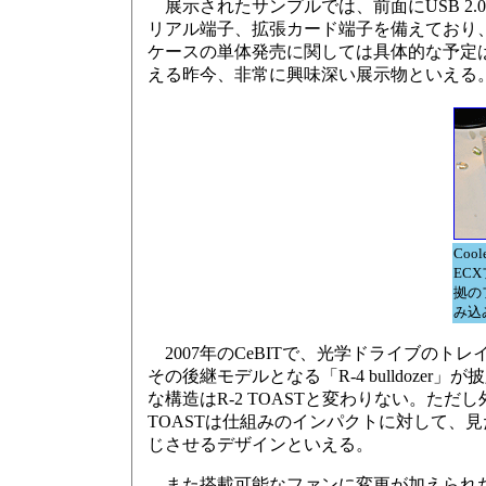
展示されたサンプルでは、前面にUSB 2.0×2
リアル端子、拡張カード端子を備えており
ケースの単体発売に関しては具体的な予定はな
える昨今、非常に興味深い展示物といえる
Coo
EC
拠の
み込
2007年のCeBITで、光学ドライブのトレ
その後継モデルとなる「R-4 bulldoz
な構造はR-2 TOASTと変わりない。た
TOASTは仕組みのインパクトに対して、
じさせるデザインといえる。
また搭載可能なファンに変更が加えられた。R