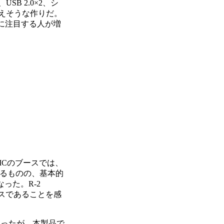
SB 2.0×2、シ
えそうな作りだ。
Cに注目する人が増
GMCのブースでは、
はあるものの、基本的
った。R-2
ースであることを感
あったが、本製品で