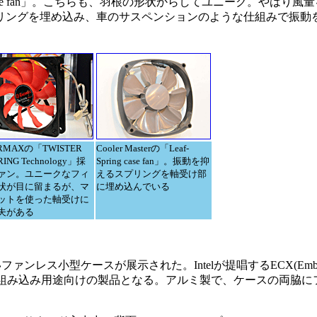
pring case fan」。こちらも、羽根の形状からしてユニーク。やは
リングを埋め込み、車のサスペンションのような仕組みで振動
RMAXの「TWISTER
Cooler Masterの「Leaf-
RING Technology」採
Spring case fan」。振動を抑
ァン。ユニークなフィ
えるスプリングを軸受け部
状が目に留まるが、マ
に埋め込んでいる
ットを使った軸受けに
夫がある
ファンレス小型ケースが展示された。Intelが提唱するECX(Embedde
する、組み込み用途向けの製品となる。アルミ製で、ケースの両脇