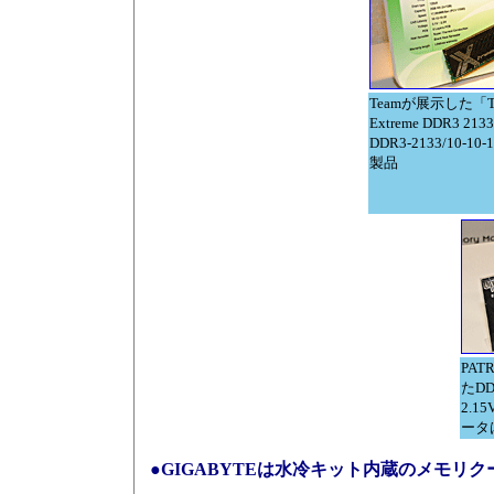
Teamが展示した「T
Extreme DDR3 21
DDR3-2133/10-10-
製品
PAT
たDD
2.
ータは
●GIGABYTEは水冷キット内蔵のメモリ