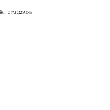
義。これにはAtom
。