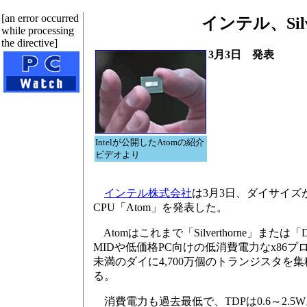
[an error occurred
インテル、Sil
while processing
the directive]
3月3日 発表
Intelが公開したAtomの紹介
ビデオより
インテル株式会社
は3月3日、ダイサイズが25平方
CPU「Atom」を発表した。
Atomはこれまで「Silverthorne」または
MIDや低価格PC向けの低消費電力なx86プロセ
未満のダイに4,700万個のトランジスタを
る。
消費電力も過去最低で、TDPは0.6～2.5W