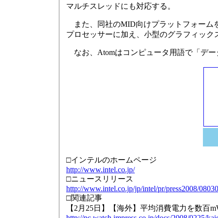
マルチスレッドにも対応する。
また、同社のMID向けプラットフォームを「イン
プロセッサーに加え、小型のグラフィック
なお、Atomはコンピュータ用語で「デ
□インテルのホームページ
http://www.intel.co.jp/
□ニュースリリース
http://www.intel.co.jp/jp/intel/pr/press2008/0803
□関連記事
【2月25日】【海外】平均消費電力を数百mWに抑え
http://pc.watch.impress.co.jp/docs/2008/0225/ka