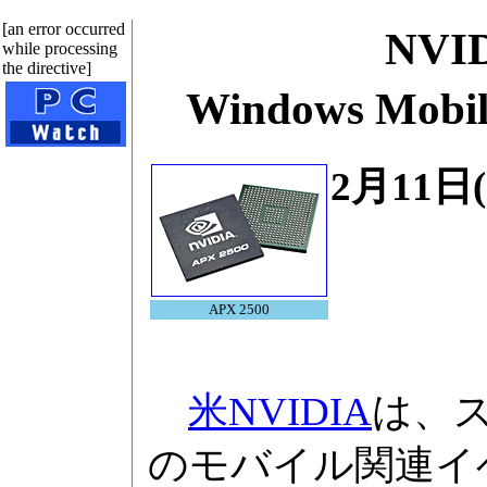
[an error occurred
NVI
while processing
the directive]
Windows Mo
2月11
APX 2500
米NVIDIA
は、
のモバイル関連イベント「