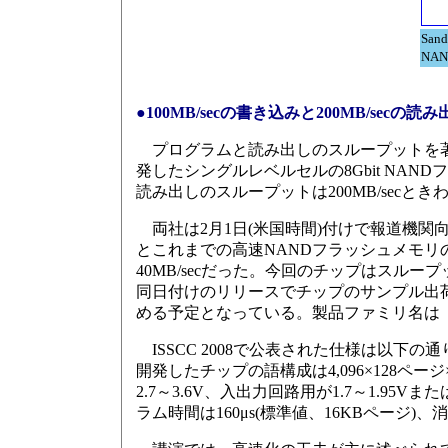
San
NA
●100MB/secの書き込みと200MB/secの読み
プログラムと読み出しのスループットを著しく向上
発したシングルレベルセルの8Gbit NAND
読み出しのスループットは200MB/secとき
両社は2月1日(米国時間)付けで報道機関
とこれまでの高速NANDフラッシュメモリの
40MB/secだった。今回のチップはスループット
同日付けのリリースでチップのサンプル出荷
める予定となっている。製品ファミリ名は「Hig
ISSCC 2008で公表された仕様は以下
開発したチップの語構成は4,096×128ページ
2.7～3.6V、入出力回路用が1.7～1.95V
ラム時間は160μs(標準値、16KBページ)