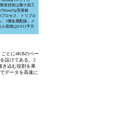
。製造技術は最小加工
50nmのp型基板
OSプロセス、トリプル
ル、3層金属配線。メ
ル面積は0.011平方
ごとに4KBのペー
を設けてある。2
書き込む役割を果
期でデータを高速に