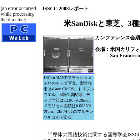
[an error occurred
ISSCC 2008レポート
while processing
the directive]
米SanDiskと東芝、
カンファレンス会期：
会場：米国カリフォ
San Francisco Ma
16Gbit NANDフラッシュメ
モリのチップ写真。製造技
術は43nm CMOS、トリプル
ウエル、3層金属配線。チ
ップ寸法は12.96×9.28mm。
メモリセル面積は0.0088平
方μm。2bit/セルのマルチレ
ベルセルである
半導体の回路技術に関する国際学会ISSC