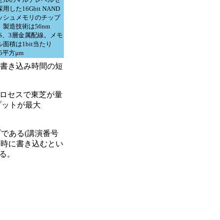
用した16Gbit NAND
ッシュメモリのチップ
。製造技術は56nm
OS、3層金属配線。メモ
面積は1bit当たり
75平方μm
で書き込み時間の短
プロセスで東芝が量
ープットが最大
プである(講演番号
同時に書き込むとい
ある。