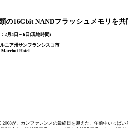
3種類の16Gbit NANDフラッシュメモリを
2月4日～6日(現地時間)
ルニア州サンフランシスコ市
rriott Hotel
C 2008が、カンファレンスの最終日を迎えた。午前中いっぱ