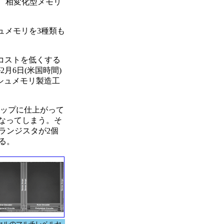
、相変化型メモリ
シュメモリを3種類も
コストを低くする
が2月6日(米国時間)
シュメモリ製造工
チップに仕上がって
になってしまう。そ
ランジスタが2個
る。
t/セルのマルチレベルセ