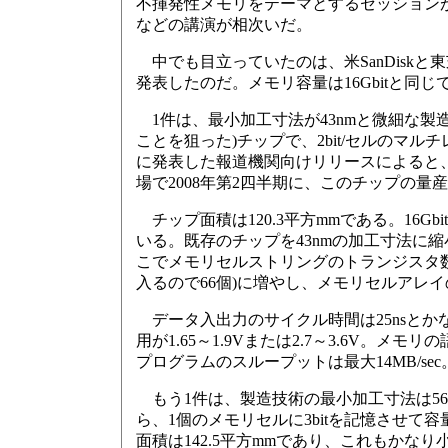
不揮発性メモリをテーマとするセッションが
などの講演が相次いだ。
中でも目立っていたのは、米SanDiskと東
発表したのだ。メモリ容量は16Gbitと同
1件は、最小加工寸法が43nmと微細な製
ことを狙った)チップで、2bit/セルのマルチレベ
に発表した報道機関向けリリースによると
場で2008年第2四半期に、このチップの量
チップ面積は120.3平方mmである。16
いる。既存のチップを43nmの加工寸法に
こでメモリセルストリングのトランジスタ数
入るので66個)に増やし、メモリセルアレ
データ入出力のサイクル時間は25nsとかな
用が1.65～1.9Vまたは2.7～3.6V。メモ
プログラムのスループットは最大14MB/sec
もう1件は、製造技術の最小加工寸法は56
ら、1個のメモリセルに3bitを記憶させて容量
面積は142.5平方mmであり、これもかなり小