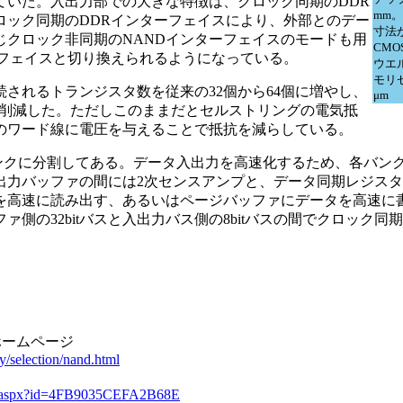
いた。入出力部での大きな特徴は、クロック同期のDDR
mm
ロック同期のDDRインターフェイスにより、外部とのデー
寸法が
じクロック非同期のNANDインターフェイスのモードも用
CM
ーフェイスと切り換えられるようになっている。
ウエ
モリセ
されるトランジスタ数を従来の32個から64個に増やし、
μm
を削減した。ただしこのままだとセルストリングの電気抵
のワード線に電圧を与えることで抵抗を減らしている。
バンクに分割してある。データ入出力を高速化するため、各バンク
出力バッファの間には2次センスアンプと、データ同期レジスタ
を高速に読み出す、あるいはページバッファにデータを高速に
側の32bitバスと入出力バス側の8bitバスの間でクロック同
ホームページ
y/selection/nand.html
ase.aspx?id=4FB9035CEFA2B68E