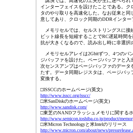
講演では、高速化の工夫が主に述べられて
インターフェイスを設けたことである。ク
タのやり取りを高速化した。なお従来と同
意してあり、クロック同期のDDRインタ
メモリセルでは、セルストリングスに接続
ビット線長を短縮することでRC遅延時間
抗が大きくなるので、読み出し時に非選択
メモリセルアレイは2Gbitずつ、4つの
ジバッファを設けた。ページバッファと入
次センスアンプはページバッファのデータ
たす。データ同期レジスタは、ページバッファ
変換する。
□ISSCCのホームページ(英文)
http://www.isscc.org/isscc/
□米SanDiskのホームページ(英文)
http://www.sandisk.com/
□東芝のNANDフラッシュメモリに関する
http://www.semicon.toshiba.co.jp/product/memor
□米Micron Technologyと米Intelのリリース
http://www.micron.com/about/news/pressrele