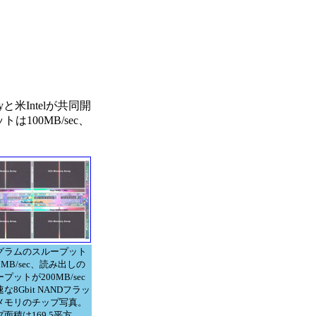
米Intelが共同開
100MB/sec、
グラムのスループット
0MB/sec、読み出しの
プットが200MB/sec
な8Gbit NANDフラッ
メモリのチップ写真。
面積は169.5平方