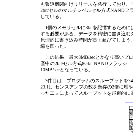
も報道機関向けリリースを発行しており、
2bit/セルのマルチレベルセル方式NAN
している。
1個のメモリセルに3bitを記憶するため
する必要がある。データを精密に書き込むので、
原理的に書き込み時間が長く延びてしまう
縮を図った。
この結果、最大8MB/secとかなり高いプ
産中の2bit/セル方式8Gbit NANDフラ
10MB/secとなっている。
3件目は、プログラムのスループットを34MB
23.1)。センスアンプの数を既存の2倍
った工夫によってスループットを飛躍的に高め