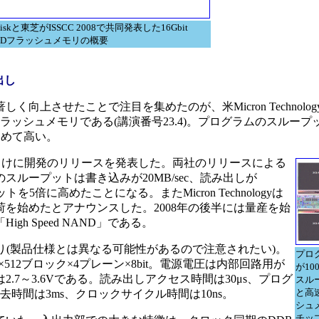
diskと東芝がISSCC 2008で共同発表した16Gbit
NDフラッシュメモリの概要
出し
させたことで注目を集めたのが、米Micron Technologyと
フラッシュメモリである(講演番号23.4)。プログラムのスループットは
わめて高い。
向けに開発のリリースを発表した。両社のリリースによる
スループットは書き込みが20MB/sec、読み出しが
を5倍に高めたことになる。またMicron Technologyは
を始めたとアナウンスした。2008年の後半には量産を始
h Speed NAND」である。
の通り(製品仕様とは異なる可能性があるので注意されたい)。
プロ
×512ブロック×4プレーン×8bit。電源電圧は内部回路用が
が10
または2.7～3.6Vである。読み出しアクセス時間は30μs、プログ
スルー
と高速
、消去時間は3ms、クロックサイクル時間は10ns。
シュ
チップ