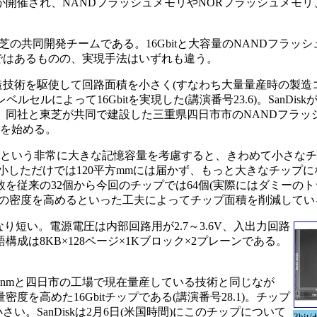
開催され、NANDフラッシュメモリやNORフラッシュメモリ
芝の共同開発チームである。16Gbitと大容量のNANDフラッ
じではあるものの、実現手法はいずれも違う。
造技術を駆使して回路面積を小さく(すなわち大量量産時の製造
ルセルによって16Gbitを実現した(講演番号23.6)。SanDisk
、同社と東芝が共同で建設した三重県四日市市のNANDフラッ
産を始める。
Gbitという非常に大きな記憶容量を考慮すると、きわめて小さな
縮小しただけでは120平方mmには届かず、もっと大きなチップ
を従来の32個から今回のチップでは64個(実際にはダミーのト
イの密度を高めるといった工夫によってチップ面積を削減してい
り短い。電源電圧は内部回路用が2.7～3.6V、入出力回路
リの語構成は8KB×128ページ×1Kブロック×2プレーンである。
。
nmと四日市の工場で現在量産している技術と同じなが
密度を高めた16Gbitチップである(講演番号28.1)。チップ
さい。SanDiskは2月6日(米国時間)にこのチップについて
3bi