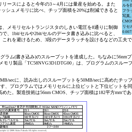
リリースによると今年の3～4月には量産を始める。また
ルを採
Dフラッシュメモリに比べ、チップ面積を20%は削減できると
フラ
写真
CM
リセル
には、メモリセルトランジスタのしきい電圧を8通りに制御
0.00
1bit/セルや2bit/セルのデータ書き込みに比べると、
。これを避けるため、3段のデータラッチを設けるなどの工夫
ログラム(書き込み)のスループットを達成した。ちなみに56nm
ッシュメモリ製品「TC58NVG3D1DTG00」は、プログラムのスル
/secに、読み出しのスループットを50MB/secに高めたチッ
に増やす、プログラムではメモリセルに上位ビットと下位ビットを
た。製造技術は56nm CMOS、チップ面積は182平方mmで