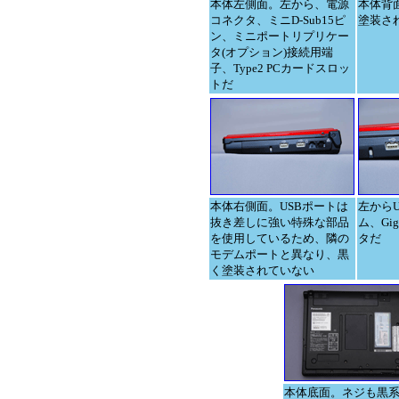
本体左側面。左から、電源
本体背
コネクタ、ミニD-Sub15ピ
塗装さ
ン、ミニポートリプリケー
タ(オプション)接続用端
子、Type2 PCカードスロッ
トだ
本体右側面。USBポートは
左からUS
抜き差しに強い特殊な部品
ム、Giga
を使用しているため、隣の
タだ
モデムポートと異なり、黒
く塗装されていない
本体底面。ネジも黒