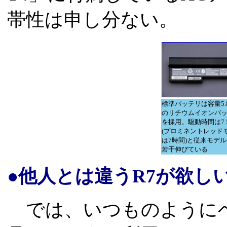
帯性は申し分ない。
標準バッテリは容量5.8
のリチウムイオンバ
を採用。駆動時間は7.
(プロミネントレッド
は7時間)と従来モデ
若干伸びている
●他人とは違うR7が欲し
では、いつものようにベ