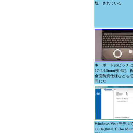
統一されている
キーボードのピッチ
17×14.3mm(横×縦)
全面防滴仕様なども
同じだ
Windows Vistaモデ
1GBのIntel Turbo Me