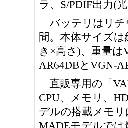
ラ、S/PDIF出
バッテリはリチウ
間。本体サイズは約416
き×高さ)、重量はVG
AR64DBとVGN-A
直販専用の「VAI
CPU、メモリ、H
デルの搭載メモリは
MADEモデルでは