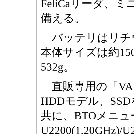
FeliCaリーダ、ミ
備える。
バッテリはリチウ
本体サイズは約150.2
532g。
直販専用の「VAI
HDDモデル、SS
共に、BTOメニューに
U2200(1.20G