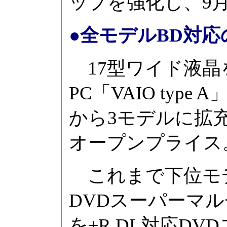
ップを強化し、9
●全モデルBD対応の
17型ワイド液晶
PC「VAIO ty
から3モデルに拡充
オープンプライス
これまで下位モデ
DVDスーパーマ
を±R DL対応DV