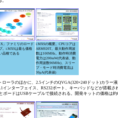
る。
.MX」ファミリのロード
i.MXSの概要。CPUコアは
プ。i.MXSは最も価格
ARM920T。最大動作周波
い品種である
数は100MHz。動作時消費
電力は200mW(代表値、動
作周波数96MHz)、スリー
プ・モード時消費電流は
30μA(代表値)
のほかに、2.5インチのQVGA(320×240ドット)カラー液
 1.1インターフェイス、RS232ポート、キーパッドなどが搭載
CとボードはUSBケーブルで接続される。開発キットの価格は約