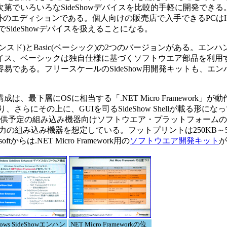
いろいろなSideShowデバイスを比較的手軽に開発できる。なお
asic以外のエディションである。個人向けの販売店で入手できるPCはHom
SideShowデバイスを扱えることになる。
ンハンスド)とBasic(ベーシック)の2つのバージョンがある。エンハンスド
イス、ベーシックは独自仕様に基づくソフトウエア部品を利用
易である。フリースケールのSideShow用開発キットも、エ
下層にOSに相当する「.NET Micro Framework」が
nがあり、さらにその上に、GUIを司るSideShow Shellが載る形に
crosoftが提供予定の組み込み機器向けソフトウエア・プラットフォームの
の組み込み機器を想定している。フットプリントは250KB～5
は.NET Micro Framework用の
ソフトウエア開発キット
が
dows SideShowエンハン
.NET Micro Frameworkの位