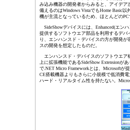
み込み機器の開発者からみると、アイデア次第で
備えるのはWindows VistaでもHome B
機が主流となっているため、ほとんどのPCで
SideShowデバイスには、Enhanced(エ
提供するソフトウエア部品を利用するデバ
り、エンハンスド・デバイスの方が開発が容
スの開発を想定したものだ。
エンハンスド・デバイスのソフトウエア構成は、最
上に拡張機能であるSideShow Extensio
で.NET Micro Frameworkとは、Mi
CE搭載機器よりもさらに小規模で低消費電力
ハード・リアルタイム性を持たない。Microsoftから
Win