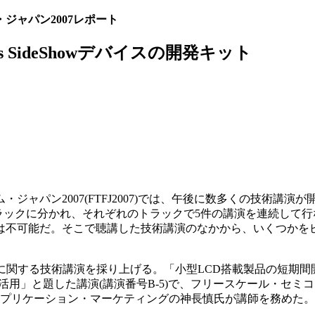
ジャパン2007レポート
ws SideShowデバイスの開発キット
ャパン2007(FTFJ2007)では、午後に数多くの技術講演
ラックに分かれ、それぞれのトラックで5件の講演を連続して
は不可能だ。そこで聴講した技術講演のなかから、いくつかを
に関する技術講演を採り上げる。「小型LCD搭載製品の短期間開発―.
開発キットの活用」と題した講演(講演番号B-5)で、フリースケール・セ
アプリケーション・マーケティングの神長慎氏が講師を務めた。