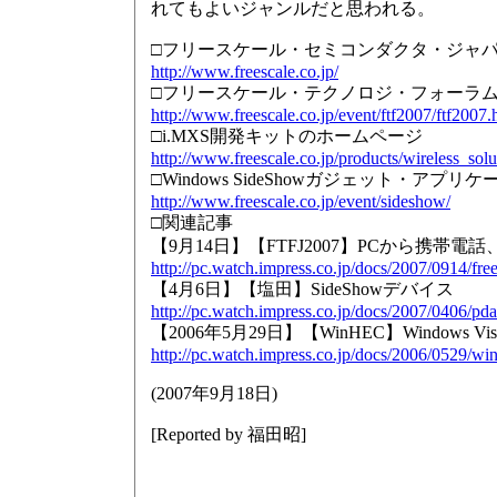
れてもよいジャンルだと思われる。
□フリースケール・セミコンダクタ・ジャ
http://www.freescale.co.jp/
□フリースケール・テクノロジ・フォーラム・
http://www.freescale.co.jp/event/ftf2007/ftf2007.
□i.MXS開発キットのホームページ
http://www.freescale.co.jp/products/wireless_s
□Windows SideShowガジェット・
http://www.freescale.co.jp/event/sideshow/
□関連記事
【9月14日】【FTFJ2007】PCから携帯
http://pc.watch.impress.co.jp/docs/2007/0914/fre
【4月6日】【塩田】SideShowデバイス
http://pc.watch.impress.co.jp/docs/2007/0406/pd
【2006年5月29日】【WinHEC】Windows Vi
http://pc.watch.impress.co.jp/docs/2006/0529/w
(
2007年9月18日
)
[Reported by
福田昭
]