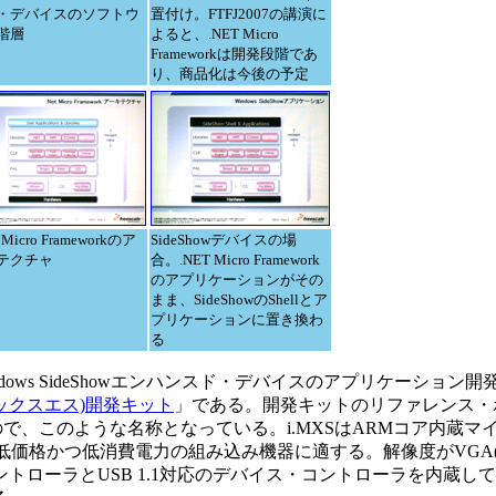
・デバイスのソフトウ
置付け。FTFJ2007の講演に
階層
よると、.NET Micro
Frameworkは開発段階であ
り、商品化は今後の予定
 Micro Frameworkのア
SideShowデバイスの場
テクチャ
合。.NET Micro Framework
のアプリケーションがその
まま、SideShowのShellとア
プリケーションに置き換わ
る
よびWindows SideShowエンハンスド・デバイスのアプリケーショ
エックスエス)開発キット
」である。開発キットのリファレンス・
ので、このような名称となっている。i.MXSはARMコア内蔵マ
価格かつ低消費電力の組み込み機器に適する。解像度がVGA(64
ーラとUSB 1.1対応のデバイス・コントローラを内蔵しており