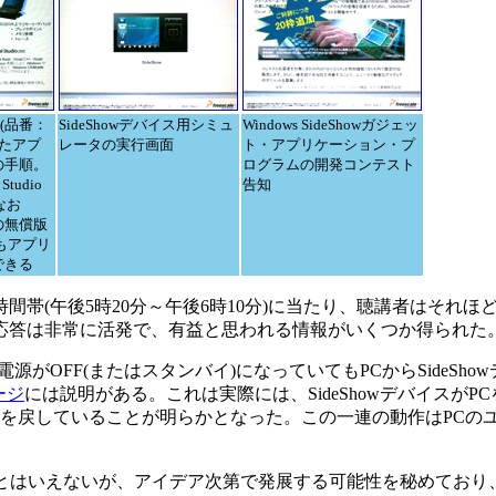
ト(品番：
SideShowデバイス用シミュ
Windows SideShowガジェッ
ったアプ
レータの実行画面
ト・アプリケーション・プ
の手順。
ログラムの開発コンテスト
tudio
告知
なお
005の無償版
n)でもアプリ
できる
帯(午後5時20分～午後6時10分)に当たり、聴講者はそれほ
応答は非常に活発で、有益と思われる情報がいくつか得られた
電源がOFF(またはスタンバイ)になっていてもPCからSideSh
ージ
には説明がある。これは実際には、SideShowデバイスがP
態を戻していることが明らかとなった。この一連の動作はPCの
いるとはいえないが、アイデア次第で発展する可能性を秘めており