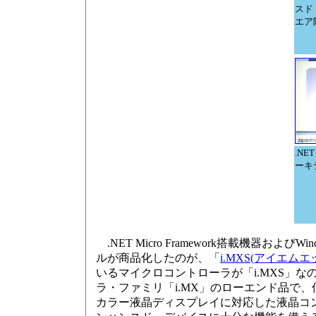
スド
エア
.NET
ーキ
.NET Micro Framework搭載機器お
ルが商品化したのが、「
i.MXS(アイエム
いるマイクロコントローラが「i.MXS」な
ラ・ファミリ「i.MX」のローエンド品で、低
カラー液晶ディスプレイに対応した液晶コントロ