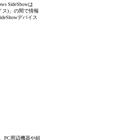
SideShowは
wデバイス)」の間で情報
eShowデバイス
。PC周辺機器や組