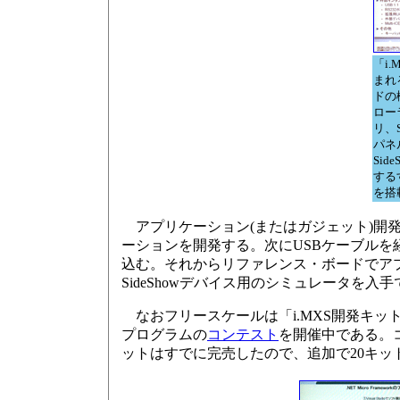
「i
まれ
ドの
ロー
リ、
パネ
Sid
する
を搭
アプリケーション(またはガジェット)開発の手順は次
ーションを開発する。次にUSBケーブル
込む。それからリファレンス・ボードでアプリ
SideShowデバイス用のシミュレータを入
なおフリースケールは「i.MXS開発キット
プログラムの
コンテスト
を開催中である。コ
ットはすでに完売したので、追加で20キッ