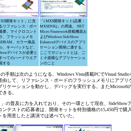
.MXS開発キット」に含
「i.MXS開発キット(品番：
るリファレンス・ボー
MXSDVK)」の用途。.NET
概要。マイクロコント
Micro Framework搭載機器お
ラ、フラッシュメモ
よびWindows SideShow
SDRAM、カラー液晶
Enhancedデバイスのアプリ
ル、キーパッドなど、
ケーション開発に適する。
eShowデバイスが必要と
ここでガジェットとは、ご
すべてのハードウエア
く小規模なアプリケーショ
載する
ンのこと
のようになる。Windows Vista搭載PCでVisual Stud
を経由して、リファレンス・ボードのフラッシュメモリにアプリ
ケーションを動かし、デバッグを実行する。またMicrosoft
手できる。
」の普及に力を入れており、その一環として現在、SideSho
ンテストの応募者は、開発キットを特別価格の15,450円で購
トを用意したと講演では述べていた。