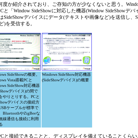
でも何度か紹介されており、ご存知の方が少なくないと思う。Windows 
Cと「Window SideShowに対応した機器(Window SideSho
deShowデバイスにデータ(テキストや画像など)を送信し、Sid
ど)を受信する。
dows SideShowの概要。
Windows SideShow対応機器
ows Vista搭載PCと
(SideShowデバイス)の概要
dows SideShow対応機器
deShowデバイス)の間で
をやりとりする。PCと
eShowデバイスの接続方
USBケーブルが標準で
BluetoothやZigBeeな
無線通信も接続に利用
る
、PCと接続できることと、ディスプレイを備えていることくらい