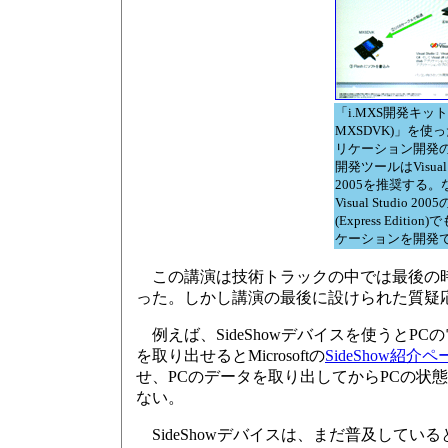
「i.MXS開発キッ
MXSDVK)」を使
リケーション開発
開発ツールはVisual S
2005を推奨する。
Visual Studio 2
(Express Editio
ケーションを開発
この講演は技術トラックの中では最後の時間
った。しかし講演の最後に設けられた質疑
例えば、SideShowデバイスを使うとPCの
を取り出せるとMicrosoftの
SideShow紹介ペ
せ、PCのデータを取り出してからPCの状
ない。
SideShowデバイスは、まだ普及して