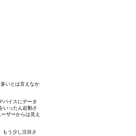
ど多いとは言えなか
。
owデバイスにデータ
Cをいったん起動さ
ユーザーからは見え
、もう少し注目さ