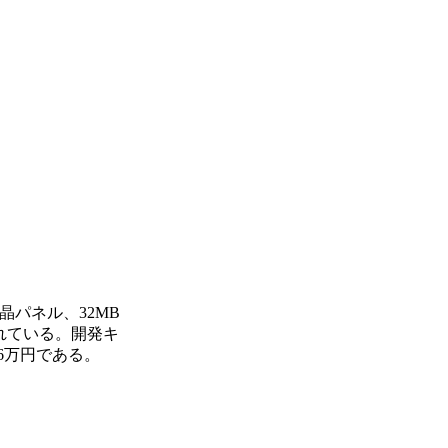
晶パネル、32MB
されている。開発キ
6万円である。