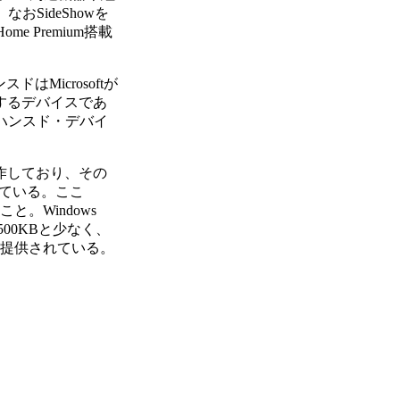
SideShowを
e Premium搭載
はMicrosoftが
するデバイスであ
ンハンスド・デバイ
動作しており、その
なっている。ここ
こと。Windows
00KBと少なく、
提供されている。