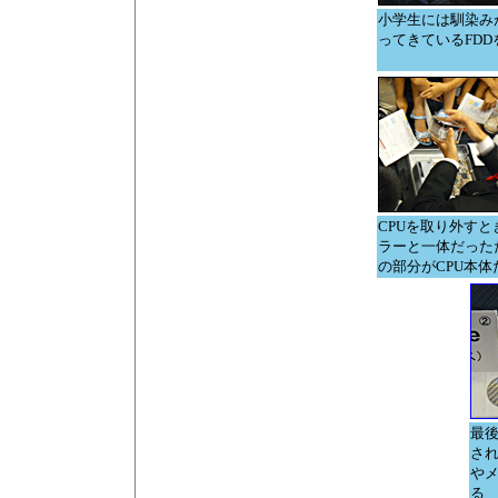
小学生には馴染み
ってきているFDD
CPUを取り外すと
ラーと一体だった
の部分がCPU本体
最
さ
やメ
る