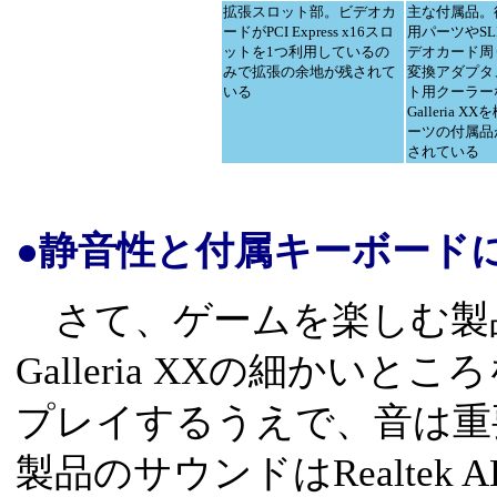
拡張スロット部。ビデオカ
主な付属品。
ードがPCI Express x16スロ
用パーツやSL
ットを1つ利用しているの
デオカード周
みで拡張の余地が残されて
変換アダプタ
いる
ト用クーラーな
Galleria 
ーツの付属品
されている
●静音性と付属キーボード
さて、ゲームを楽しむ製品と
Galleria XXの細かい
プレイするうえで、音は重
製品のサウンドはRealtek A