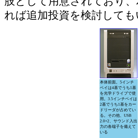
肢として用意されており、
れば追加投資を検討しても
本体前面。5インチ
ベイは4基でうち1基
を光学ドライブで使
用。3.5インチベイは
2基でうち1基をカー
ドリーダが占めてい
る。その他、USB
2.0×2、サウンド入出
力の各端子を備えて
いる