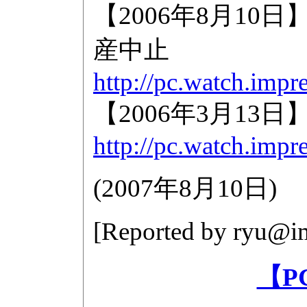
【2006年8月10日】Int
産中止
http://pc.watch.impr
【2006年3月13日】I
http://pc.watch.impr
(
2007年8月10日
)
[Reported by
ryu@im
【P