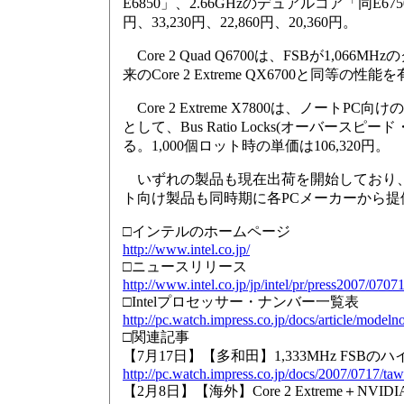
E6850」、2.66GHzのデュアルコア「同E67
円、33,230円、22,860円、20,360円。
Core 2 Quad Q6700は、FSBが1,06
来のCore 2 Extreme QX6700と同
Core 2 Extreme X7800は、ノート
として、Bus Ratio Locks(オー
る。1,000個ロット時の単価は106,320円。
いずれの製品も現在出荷を開始しており、
ト向け製品も同時期に各PCメーカーから提
□インテルのホームページ
http://www.intel.co.jp/
□ニュースリリース
http://www.intel.co.jp/jp/intel/pr/press2007/0707
□Intelプロセッサー・ナンバー一覧表
http://pc.watch.impress.co.jp/docs/article/modelno
□関連記事
【7月17日】【多和田】1,333MHz FSBのハイ
http://pc.watch.impress.co.jp/docs/2007/0717/t
【2月8日】【海外】Core 2 Extreme＋NVID