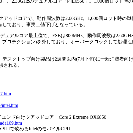
50」、2.33GHzのデュアルコア「同E6550」。1,000個ロット時の
6MHzのクアッドコアで、動作周波数は2.66GHz。1,000個ロット時の単
等の性能を有しており、事実上値下げとなっている。
PC向けのデュアルコア最上位で、FSBは800MHz、動作周波数は2.60
バースピード・プロテクション)を外しており、オーバークロックして処
デスクトップ向け製品は2週間以内(7月下旬)に一般消費者向
供される。
17.htm
/intel.htm
エンド向けクアッドコア「Core 2 Extreme QX6850」
awada109.htm
IA SLIで攻めるIntelのモバイルCPU