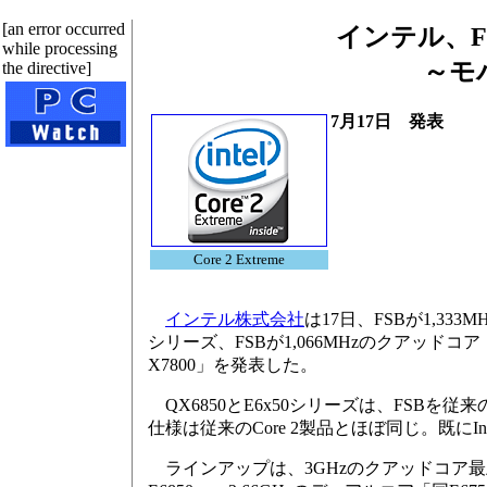
[an error occurred
インテル、FS
while processing
～モバ
the directive]
7月17日 発表
Core 2 Extreme
インテル株式会社
は17日、FSBが1,333MH
シリーズ、FSBが1,066MHzのクアッドコア「Co
X7800」を発表した。
QX6850とE6x50シリーズは、FSBを従来のCo
仕様は従来のCore 2製品とほぼ同じ。既にI
ラインアップは、3GHzのクアッドコア最上位「Cor