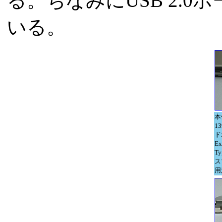
る。ちなみにUSB 2.
いる。
本
1
ド
E
T
ス
用