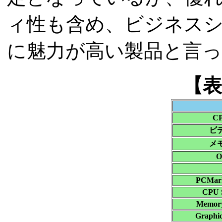
ィ性も含め、ビジネス
に魅力が高い製品と言
【表
C
ビ
メ
O
PCMark
CPU 
Memory
Graphic