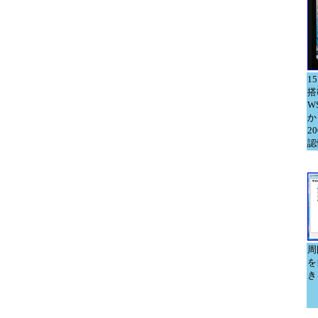
1
搭
W
か
2
認
周
を
き