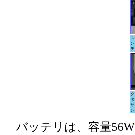
ス
ン
テ
タ
タ
サ
ン
バッテリは、容量56W